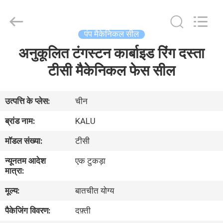
2026
KALU
INDUSTRY.
All
Rights
पंप मैकेनिकल सील
Reserved.
अनुकूलित टंगस्टन कार्बाइड रिंग दस्ता
घर
टीसी मैकेनिकल फेस सील
उत्पादों
उत्पत्ति के प्लेस:
चीन
वीआर
ब्रांड नाम:
KALU
दिखाएँ
मॉडल संख्या:
टीसी
न्यूनतम आदेश
एक टुकड़ा
हमारे
मात्रा:
बारे
मूल्य:
बातचीत योग्य
में
पैकेजिंग विवरण:
दफ़्ती