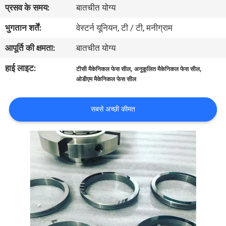
प्रसव के समय:
बातचीत योग्य
कारखाना
भ्रमण
भुगतान शर्तें:
वेस्टर्न यूनियन, टी / टी, मनीग्राम
आपूर्ति की क्षमता:
बातचीत योग्य
गुणवत्ता
हाई लाइट:
,
,
टीसी मैकेनिकल फेस सील
अनुकूलित मैकेनिकल फेस सील
नियंत्रण
ओडीएम मैकेनिकल फेस सील
संपर्क
सबसे अच्छी कीमत
करें
समाचार
एक
उद्धरण