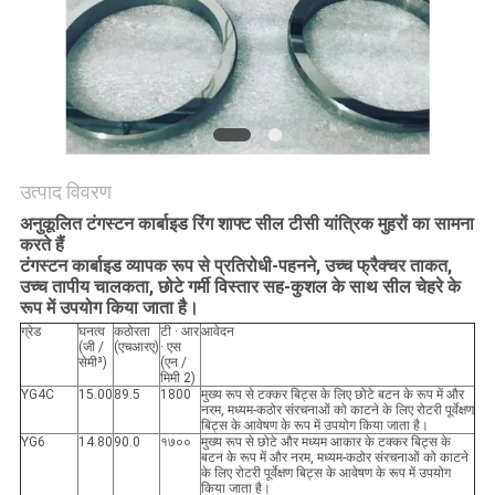
की
विनती
करे
साइटमैप
उत्पाद विवरण
PRIVACY
अनुकूलित टंगस्टन कार्बाइड रिंग शाफ्ट सील टीसी यांत्रिक मुहरों का सामना
करते हैं
POLICY
टंगस्टन कार्बाइड व्यापक रूप से प्रतिरोधी-पहनने, उच्च फ्रैक्चर ताकत,
उच्च तापीय चालकता, छोटे गर्मी विस्तार सह-कुशल के साथ सील चेहरे के
रूप में उपयोग किया जाता है।
ग्रेड
घनत्व
कठोरता
टी · आर
आवेदन
(जी /
(एचआरए)
· एस
सेमी³)
(एन /
मिमी 2)
YG4C
15.00
89.5
1800
मुख्य रूप से टक्कर बिट्स के लिए छोटे बटन के रूप में और
नरम, मध्यम-कठोर संरचनाओं को काटने के लिए रोटरी पूर्वेक्षण
बिट्स के आवेषण के रूप में उपयोग किया जाता है।
YG6
14.80
90.0
१७००
मुख्य रूप से छोटे और मध्यम आकार के टक्कर बिट्स के
बटन के रूप में और नरम, मध्यम-कठोर संरचनाओं को काटने
के लिए रोटरी पूर्वेक्षण बिट्स के आवेषण के रूप में उपयोग
किया जाता है।