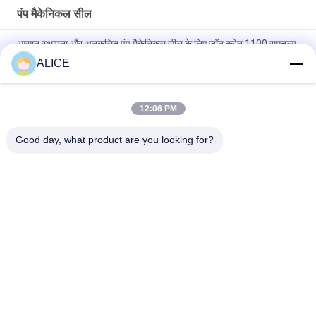
पंप मैकेनिकल सील
आसान स्थापना और अनुकूलित पंप मैकेनिकल सील के लिए जॉन क्रेन 1100 समतुल्य
कार्ट्रिज सील
ALICE
मैकेनिकल सील 22mm लोवारा-22-X पंप सील
12:06 PM
KL-C2PP Flowserve ISC2PP Cartridge Type Mechanical Seal
Replacement
Good day, what product are you looking for?
लोकप्रिय श्रेणियां
सभी
विनिर्माण सेवाएं
एल्यूमीनियम आश्रय
एल्यूमीनियम रेलिंग सिस्टम
एल्यूमीनियम दीवार साइडिंग
एल्यूमिनियम बाड़ों
एल्यूमीनियम गर्मी सिंक