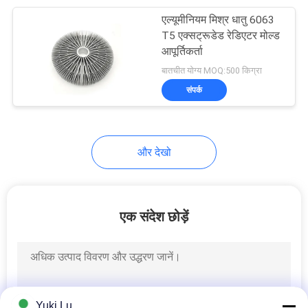
एल्यूमीनियम मिश्र धातु 6063
140
T5 एक्सट्रूडेड रेडिएटर मोल्ड
एल्यूमिनियम बाहर
आपूर्तिकर्ता
बातचीत योग्य MOQ:500 किग्रा
निकालना प्रोफाइल
संपर्क
और देखो
498
एल्यूमिनियम औद्योगिक
एक संदेश छोड़ें
प्रोफाइल
Yuki Lu