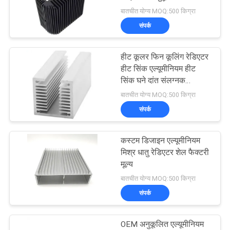
की
एल्यूमिनियम उच्च-शक्ति उच्च-
बातचीत योग्य MOQ:500 किग्रा
विनती
घनत्व टूथ हीट सिंक
संपर्क
72
करे
हीट कूलर फिन कूलिंग रेडिएटर
एल्यूमिनियम बाड़ों
हीट सिंक एल्यूमीनियम हीट
साइटमैप
सिंक घने दांत संलग्नक
एल्यूमीनियम संलग्नक
बातचीत योग्य MOQ:500 किग्रा
PRIVACY
संपर्क
POLICY
कस्टम डिजाइन एल्यूमीनियम
173
मिश्र धातु रेडिएटर शेल फैक्टरी
मूल्य
एल्यूमीनियम गर्मी सिंक
बातचीत योग्य MOQ:500 किग्रा
संपर्क
OEM अनुकूलित एल्यूमीनियम