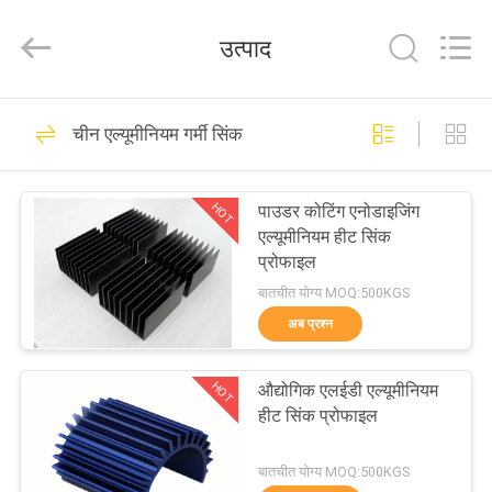
2026
KALU
INDUSTRY.
उत्पाद
All
Rights
Reserved.
घर
214
चीन एल्यूमीनियम गर्मी सिंक
विनिर्माण सेवाएं
उत्पादों
HOT
पाउडर कोटिंग एनोडाइजिंग
एल्यूमीनियम हीट सिंक
वीआर
प्रोफाइल
दिखाएँ
बातचीत योग्य MOQ:500KGS
अब प्रश्न
10
हमारे
HOT
औद्योगिक एलईडी एल्यूमीनियम
बारे
एल्यूमीनियम आश्रय
हीट सिंक प्रोफाइल
में
बातचीत योग्य MOQ:500KGS