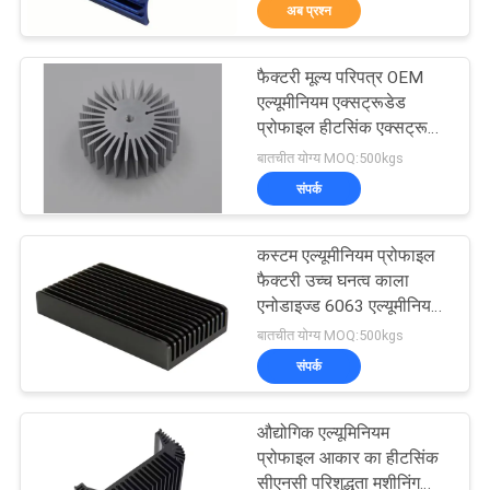
अब प्रश्न
कारखाना
भ्रमण
फैक्टरी मूल्य परिपत्र OEM
31
एल्यूमीनियम एक्सट्रूडेड
गुणवत्ता
प्रोफाइल हीटसिंक एक्सट्रूज़न
एल्यूमीनियम रेलिंग सिस्टम
एल्यूमीनियम मिश्र धातु एलईडी
बातचीत योग्य MOQ:500kgs
नियंत्रण
डाउन लाइट हीट सिंक
संपर्क
संपर्क
कस्टम एल्यूमीनियम प्रोफाइल
करें
फैक्टरी उच्च घनत्व काला
एनोडाइज्ड 6063 एल्यूमीनियम
47
एक्सट्रूडेड हीट सिंक
बातचीत योग्य MOQ:500kgs
समाचार
एल्यूमीनियम दीवार
संपर्क
साइडिंग
एक
औद्योगिक एल्यूमिनियम
उद्धरण
प्रोफाइल आकार का हीटसिंक
सीएनसी परिशुद्धता मशीनिंग