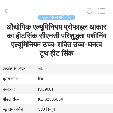
2026
KALU
INDUSTRY.
All
Rights
एल्यूमीनियम गर्मी सिंक
Reserved.
औद्योगिक एल्यूमिनियम प्रोफाइल आकार
घर
का हीटसिंक सीएनसी परिशुद्धता मशीनिंग
उत्पादों
एल्यूमिनियम उच्च-शक्ति उच्च-घनत्व
टूथ हीट सिंक
वीआर
दिखाएँ
उत्पत्ति के प्लेस:
चीन
ब्रांड नाम:
KALU
हमारे
प्रमाणन:
ISO9001
बारे
मॉडल संख्या:
KL-S250606A
में
न्यूनतम आदेश
500 किग्रा