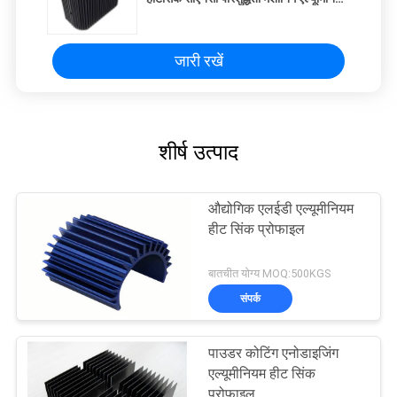
उच्च-शक्ति उच्च-घनत्व टूथ हीट सिंक
जारी रखें
शीर्ष उत्पाद
औद्योगिक एलईडी एल्यूमीनियम
हीट सिंक प्रोफाइल
बातचीत योग्य MOQ:500KGS
संपर्क
पाउडर कोटिंग एनोडाइजिंग
एल्यूमीनियम हीट सिंक
प्रोफाइल