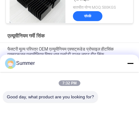
बातचीत योग्य MOQ:500KGS
संपर्क
एल्यूमीनियम गर्मी सिंक
फैक्टरी मूल्य परिपत्र OEM एल्यूमीनियम एक्सट्रूडेड प्रोफाइल हीटसिंक
एक्सट्रूज़न एल्यूमीनियम मिश्र धातु एलईडी डाउन लाइट हीट सिंक
Summer
कस्टम एल्यूमीनियम प्रोफाइल फैक्टरी उच्च घनत्व काला एनोडाइज्ड 6063
एल्यूमीनियम एक्सट्रूडेड हीट सिंक
7:32 PM
औद्योगिक एल्यूमिनियम प्रोफाइल आकार का हीटसिंक सीएनसी परिशुद्धता मशीनिंग
एल्यूमिनियम उच्च-शक्ति उच्च-घनत्व टूथ हीट सिंक
Good day, what product are you looking for?
लोकप्रिय श्रेणियां
सभी
विनिर्माण सेवाएं
एल्यूमीनियम आश्रय