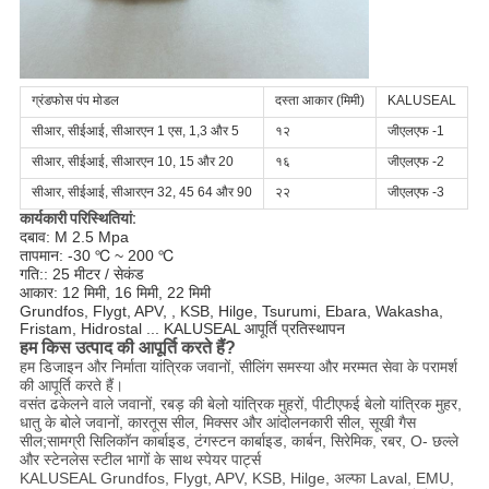
ग्रंडफोस पंप मोडल
दस्ता आकार (मिमी)
KALUSEAL
सीआर, सीईआई, सीआरएन 1 एस, 1,3 और 5
१२
जीएलएफ -1
सीआर, सीईआई, सीआरएन 10, 15 और 20
१६
जीएलएफ -2
सीआर, सीईआई, सीआरएन 32, 45 64 और 90
२२
जीएलएफ -3
कार्यकारी परिस्थितियां:
दबाव: M 2.5 Mpa
तापमान: -30 ℃ ~ 200 ℃
गति:: 25 मीटर / सेकंड
आकार: 12 मिमी, 16 मिमी, 22 मिमी
Grundfos, Flygt, APV, , KSB, Hilge, Tsurumi, Ebara, Wakasha,
Fristam, Hidrostal ... KALUSEAL आपूर्ति प्रतिस्थापन
हम किस उत्पाद की आपूर्ति करते हैं?
हम डिजाइन और निर्माता यांत्रिक जवानों, सीलिंग समस्या और मरम्मत सेवा के परामर्श
की आपूर्ति करते हैं।
वसंत ढकेलने वाले जवानों, रबड़ की बेलो यांत्रिक मुहरों, पीटीएफई बेलो यांत्रिक मुहर,
धातु के बोले जवानों, कारतूस सील, मिक्सर और आंदोलनकारी सील, सूखी गैस
सील;सामग्री सिलिकॉन कार्बाइड, टंगस्टन कार्बाइड, कार्बन, सिरेमिक, रबर, O- छल्ले
और स्टेनलेस स्टील भागों के साथ स्पेयर पार्ट्स
KALUSEAL Grundfos, Flygt, APV, KSB, Hilge, अल्फा Laval, EMU,