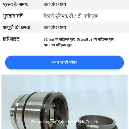
प्रसव के समय:
बातचीत योग्य
कारखाना
भ्रमण
भुगतान शर्तें:
वेस्टर्न यूनियन, टी / टी, मनीग्राम
आपूर्ति की क्षमता:
बातचीत योग्य
गुणवत्ता
हाई लाइट:
,
,
32mm पंप यांत्रिक मुहर
Grundfos पंप यांत्रिक मुहर
नियंत्रण
NBR पंप यांत्रिक मुहर
संपर्क
सबसे अच्छी कीमत
करें
समाचार
एक
उद्धरण