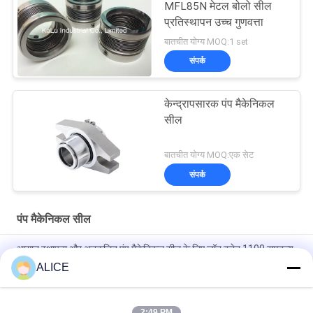
MFL85N मेटल बोलो सील
प्रतिस्थापन उच्च गुणवत्ता
बातचीत योग्य MOQ:1 set
संपर्क
केन्द्रापसारक पंप मैकेनिकल
सील
बातचीत योग्य MOQ:एक सेट
संपर्क
पंप मैकेनिकल सील
आसान स्थापना और अनुकूलित पंप मैकेनिकल सील के लिए जॉन क्रेन 1100 समतुल्य
कार्ट्रिज सील
ALICE
मैकेनिकल सील 22mm लोवारा-22-X पंप सील
2:49 PM