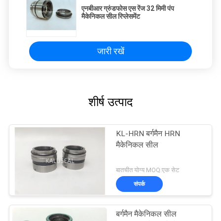
एनबीआर ग्रुंडफोस एस रेंज 32 मिमी पंप
मैकेनिकल सील रिप्लेसमेंट
जारी रखें
शीर्ष उत्पाद
KL-HRN बर्गमैन HRN
मैकेनिकल सील
बातचीत योग्य MOQ:एक सेट
संपर्क
बर्गमैन मैकेनिकल सील