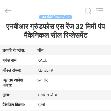
2026
KALU
INDUSTRY.
All
Rights
पंप मैकेनिकल सील
Reserved.
एनबीआर ग्रुंडफोस एस रेंज 32 मिमी पंप
घर
मैकेनिकल सील रिप्लेसमेंट
उत्पादों
उत्पत्ति के प्लेस:
चीन
वीआर
ब्रांड नाम:
KALU
दिखाएँ
मॉडल संख्या:
KL-GLF9
न्यूनतम आदेश
एक सेट
हमारे
मात्रा:
बारे
मूल्य:
बातचीत योग्य
में
पैकेजिंग विवरण:
दफ़्ती