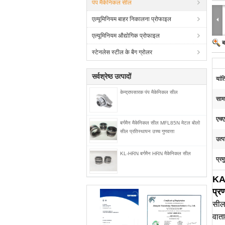
पंप मैकेनिकल सील
एल्यूमिनियम बाहर निकालना प्रोफाइल
एल्यूमिनियम औद्योगिक प्रोफाइल
ब
स्टेनलेस स्टील के बैग ग्रोलर
सर्वश्रेष्ठ उत्पादों
यांत
केन्द्रापसारक पंप मैकेनिकल सील
सामग
एचए
बर्गमैन मैकेनिकल सील MFL85N मेटल बोलो
सील प्रतिस्थापन उच्च गुणवत्ता
उत्प
KL-HRN बर्गमैन HRN मैकेनिकल सील
प्रम
KAL
प्र
सील 
वाता