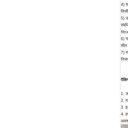
4) य
किसी
5) उ
संबं
filt
6) य
सील 
7) म
जिसस
पैकि
1. अग
2. य
3. इ
4. ह
आवश्