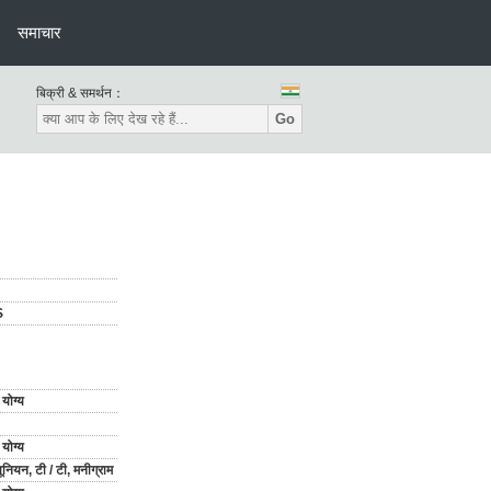
समाचार
बिक्री & समर्थन：
Go
S
योग्य
योग्य
 यूनियन, टी / टी, मनीग्राम