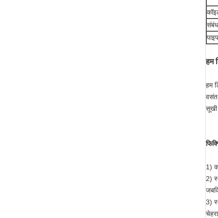
कॉइल
संबं
पाइप
हम क
हम ड
वसंत
सूखी
फिक्
1) क
2) स
जबकि
3) स
चेहर