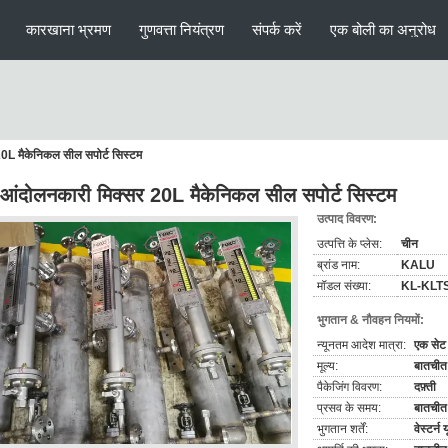
कारखाना भ्रमण
गुणवत्ता नियंत्रण
संपर्क करें
एक बोली का अनुरोध
20L मैकेनिकल सील सपोर्ट सिस्टम
 आंदोलनकारी मिक्सर 20L मैकेनिकल सील सपोर्ट सिस्टम
उत्पाद विवरण:
उत्पत्ति के प्लेस:
चीन
ब्रांड नाम:
KALU
मॉडल संख्या:
KL-KLT
भुगतान & नौवहन नियमों:
न्यूनतम आदेश मात्रा:
एक सेट
मूल्य:
बातचीत 
पैकेजिंग विवरण:
दफ़्ती
प्रसव के समय:
बातचीत 
भुगतान शर्तें:
वेस्टर्न