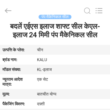
2026
KALU
INDUSTRY.
All
Rights
पंप मैकेनिकल सील
Reserved.
बदलें एईएस इलाज शाफ्ट सील केएल-
घर
इलाज 24 मिमी पंप मैकेनिकल सील
उत्पादों
उत्पत्ति के प्लेस:
चीन
वीआर
ब्रांड नाम:
KALU
दिखाएँ
मॉडल संख्या:
KL-इलाज
न्यूनतम आदेश
एक सेट
हमारे
मात्रा:
बारे
मूल्य:
बातचीत योग्य
में
पैकेजिंग विवरण:
दफ़्ती