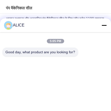
पंप मैकेनिकल सील
आसान स्थापना और अनुकूलित पंप मैकेनिकल सील के लिए जॉन क्रेन 1100 समतुल्य
कार्ट्रिज सील
ALICE
मैकेनिकल सील 22mm लोवारा-22-X पंप सील
5:05 PM
KL-C2PP Flowserve ISC2PP Cartridge Type Mechanical Seal
Replacement
Good day, what product are you looking for?
लोकप्रिय श्रेणियां
सभी
विनिर्माण सेवाएं
एल्यूमीनियम आश्रय
एल्यूमीनियम रेलिंग सिस्टम
एल्यूमीनियम दीवार साइडिंग
एल्यूमिनियम बाड़ों
एल्यूमीनियम गर्मी सिंक