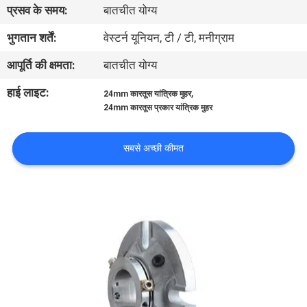
प्रसव के समय:
बातचीत योग्य
कारखाना
भ्रमण
भुगतान शर्तें:
वेस्टर्न यूनियन, टी / टी, मनीग्राम
आपूर्ति की क्षमता:
बातचीत योग्य
गुणवत्ता
हाई लाइट:
,
24mm कारतूस यांत्रिक मुहर
नियंत्रण
24mm कारतूस प्रकार यांत्रिक मुहर
संपर्क
सबसे अच्छी कीमत
करें
समाचार
एक
उद्धरण