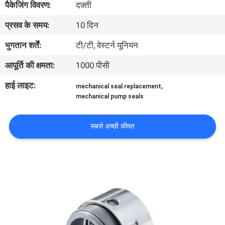
पैकेजिंग विवरण:
दफ़्ती
कारखाना
प्रसव के समय:
10 दिन
भ्रमण
भुगतान शर्तें:
टी/टी, वेस्टर्न यूनियन
गुणवत्ता
आपूर्ति की क्षमता:
1000 पीसी
नियंत्रण
हाई लाइट:
,
mechanical seal replacement
mechanical pump seals
संपर्क
करें
सबसे अच्छी कीमत
समाचार
एक
उद्धरण