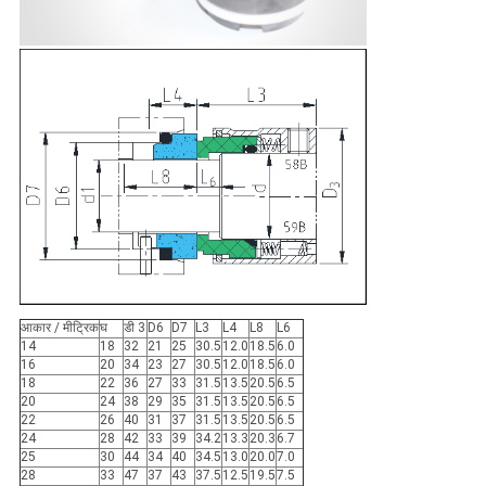
आकार / मीट्रिक
घ
डी 3
D6
D7
L3
L4
L8
L6
14
18
32
21
25
30.5
12.0
18.5
6.0
16
20
34
23
27
30.5
12.0
18.5
6.0
18
22
36
27
33
31.5
13.5
20.5
6.5
20
24
38
29
35
31.5
13.5
20.5
6.5
22
26
40
31
37
31.5
13.5
20.5
6.5
24
28
42
33
39
34.2
13.3
20.3
6.7
25
30
44
34
40
34.5
13.0
20.0
7.0
28
33
47
37
43
37.5
12.5
19.5
7.5