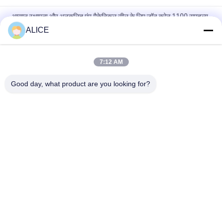
आसान स्थापना और अनुकूलित पंप मैकेनिकल सील के लिए जॉन क्रेन 1100 समतुल्य
कार्ट्रिज सील
ALICE
मैकेनिकल सील 22mm लोवारा-22-X पंप सील
7:12 AM
KL-C2PP Flowserve ISC2PP Cartridge Type Mechanical Seal
Replacement
Good day, what product are you looking for?
लोकप्रिय श्रेणियां
सभी
विनिर्माण सेवाएं
एल्यूमीनियम आश्रय
एल्यूमीनियम रेलिंग सिस्टम
एल्यूमीनियम दीवार साइडिंग
एल्यूमिनियम बाड़ों
एल्यूमीनियम गर्मी सिंक