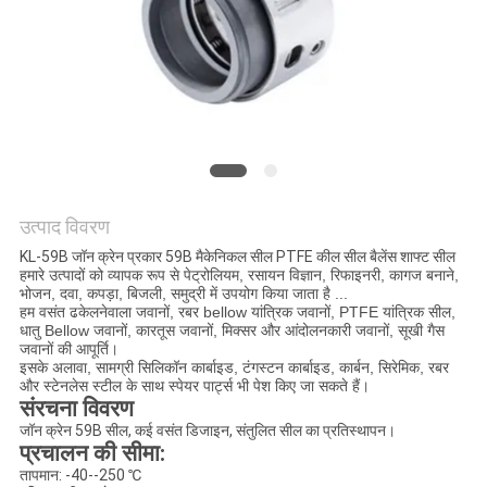
की
विनती
करे
साइटमैप
PRIVACY
उत्पाद विवरण
POLICY
KL-59B जॉन क्रेन प्रकार 59B मैकेनिकल सील PTFE कील सील बैलेंस शाफ्ट सील
हमारे उत्पादों को व्यापक रूप से पेट्रोलियम, रसायन विज्ञान, रिफाइनरी, कागज बनाने,
भोजन, दवा, कपड़ा, बिजली, समुद्री में उपयोग किया जाता है ...
हम वसंत ढकेलनेवाला जवानों, रबर bellow यांत्रिक जवानों, PTFE यांत्रिक सील,
धातु Bellow जवानों, कारतूस जवानों, मिक्सर और आंदोलनकारी जवानों, सूखी गैस
जवानों की आपूर्ति।
इसके अलावा, सामग्री सिलिकॉन कार्बाइड, टंगस्टन कार्बाइड, कार्बन, सिरेमिक, रबर
और स्टेनलेस स्टील के साथ स्पेयर पार्ट्स भी पेश किए जा सकते हैं।
संरचना विवरण
जॉन क्रेन 59B सील, कई वसंत डिजाइन, संतुलित सील का प्रतिस्थापन।
प्रचालन की सीमा:
तापमान: -40--250 ℃