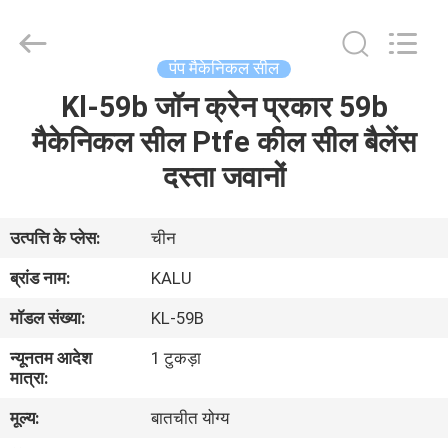
2026
KALU
INDUSTRY.
All
Rights
पंप मैकेनिकल सील
Reserved.
Kl-59b जॉन क्रेन प्रकार 59b
घर
मैकेनिकल सील Ptfe कील सील बैलेंस
उत्पादों
दस्ता जवानों
वीआर
उत्पत्ति के प्लेस:
चीन
दिखाएँ
ब्रांड नाम:
KALU
मॉडल संख्या:
KL-59B
हमारे
न्यूनतम आदेश
1 टुकड़ा
बारे
मात्रा:
में
मूल्य:
बातचीत योग्य