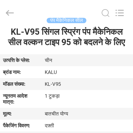
2026
KALU
INDUSTRY.
All
Rights
पंप मैकेनिकल सील
Reserved.
KL-V95 सिंगल स्प्रिंग पंप मैकेनिकल
घर
सील वल्कन टाइप 95 को बदलने के लिए
उत्पादों
उत्पत्ति के प्लेस:
चीन
वीआर
ब्रांड नाम:
KALU
दिखाएँ
मॉडल संख्या:
KL-V95
न्यूनतम आदेश
1 टुकड़ा
हमारे
मात्रा:
बारे
मूल्य:
बातचीत योग्य
में
पैकेजिंग विवरण:
दफ़्ती