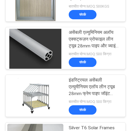
की
बातचीत योग्य MOQ:500KGS
विनती
संपर्क
करे
असेंबली एल्युमिनियम अलॉय
एक्सट्रूज़न प्रोफाइल लीन
साइटमैप
ट्यूब 28mm पाइप और ज्वाइंट
सिस्टम
बातचीत योग्य MOQ:500 किग्रा
PRIVACY
संपर्क
POLICY
इंडस्ट्रियल असेंबली
एल्युमीनियम एलॉय लीन ट्यूब
28mm फ्रेम पाइप जॉइंट
सिस्टम को मजबूत करता है
बातचीत योग्य MOQ:500 किग्रा
संपर्क
Silver T6 Solar Frames