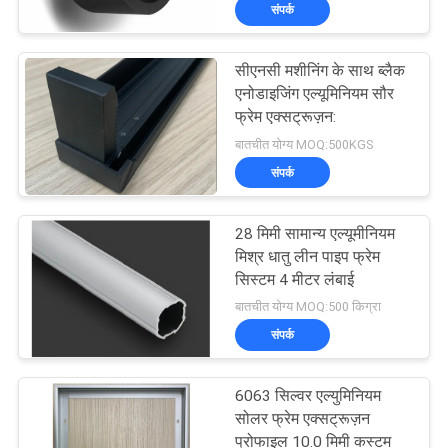
संपर्क
कारखाना
भ्रमण
सीएनसी मशीनिंग के साथ ब्लैक
एनोडाइजिंग एल्यूमिनियम सौर
गुणवत्ता
फ्रेम एक्सट्रूज़न:
बातचीत योग्य MOQ:500KGS
नियंत्रण
संपर्क
संपर्क
28 मिमी सामान्य एल्यूमीनियम
करें
मिश्र धातु लीन पाइप फ्रेम
सिस्टम 4 मीटर लंबाई
बातचीत योग्य MOQ:500 किग्रा
समाचार
संपर्क
एक
6063 सिल्वर एल्युमिनियम
उद्धरण
सोलर फ्रेम एक्सट्रूज़न
प्रोफाइल 10.0 मिमी कस्टम