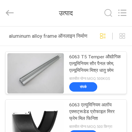
2026
KALU
INDUSTRY.
उत्पाद
All
Rights
Reserved.
घर
aluminum alloy frame ऑनलाइन निर्माण
उत्पादों
6063 T5 Temper औद्योगिक
एल्यूमिनियम सौर पैनल फ़्रेम,
वीआर
एल्यूमिनियम मिश्र धातु फ़्रेम
दिखाएँ
बातचीत योग्य MOQ:500KGS
संपर्क
हमारे
6063 एल्युमिनियम अलॉय
बारे
एक्सट्रूडेड प्रोफाइल मिरर
में
फ्रेम मिल फिनिश
बातचीत योग्य MOQ:500 किग्रा