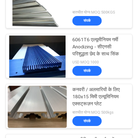
बातचीत योग्य MOQ:500KGS
संपर्क
6061T6 एल्यूमीनियम गर्मी
Anodizing - सीएनसी
परिशुद्धता छेद के साथ सिंक
USD MOQ:1000
संपर्क
कनवरी / अलमारियों के लिए
180x15 मिमी एल्यूमिनियम
एक्सट्रूज़न प्लेट
बातचीत योग्य MOQ:500kgs
संपर्क