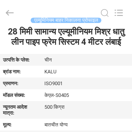
2026
KALU
INDUSTRY.
All
Rights
एल्यूमिनियम बाहर निकालना प्रोफाइल
Reserved.
28 मिमी सामान्य एल्यूमीनियम मिश्र धातु
घर
लीन पाइप फ्रेम सिस्टम 4 मीटर लंबाई
उत्पादों
उत्पत्ति के प्लेस:
चीन
वीआर
ब्रांड नाम:
KALU
दिखाएँ
प्रमाणन:
ISO9001
मॉडल संख्या:
केएल-S0405
हमारे
न्यूनतम आदेश
500 किग्रा
बारे
मात्रा:
में
मूल्य:
बातचीत योग्य