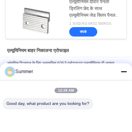
एल्यूमीनियम दीवार पैनलों
ड्रिलिंग छेद के साथ
एल्यूमीनियम जेड क्लिप पैनल
क्लिप पहने हुए
2.5USD/KG MOQ:500KGS
संपर्क
एल्यूमिनियम बाहर निकालना प्रोफाइल
आंतरिक डिजाइन के लिए अनुकूलित 6063 एनोडाइज्ड एल्यूमीनियम टी आकार
संक्रमण टाइल ट्रिम
Summer
निर्माण एल्युमीनियम डोर प्रोफाइल स्लाइडिंग ग्लास डोर एक्सट्रूज़न स्लिम प्रोफाइल
12:28 AM
फर्नीचर सजावट के लिए 6063 पाउडर कोटिंग लकड़ी अनाज एल्यूमीनियम वर्ग ट्यूब
प्रोफ़ाइल
Good day, what product are you looking for?
लोकप्रिय श्रेणियां
सभी