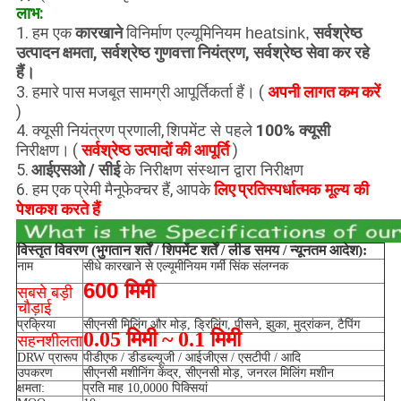
लाभ:
1.
कारखाने
सर्वश्रेष्ठ
हम एक
विनिर्माण एल्यूमिनियम heatsink,
उत्पादन क्षमता, सर्वश्रेष्ठ गुणवत्ता नियंत्रण, सर्वश्रेष्ठ सेवा कर रहे
हैं।
3. हमारे पास मजबूत सामग्री आपूर्तिकर्ता हैं। (
अपनी लागत कम करें
)
4. क्यूसी नियंत्रण प्रणाली,
100% क्यूसी
शिपमेंट से पहले
(
सर्वश्रेष्ठ उत्पादों की आपूर्ति
)
निरीक्षण।
5.
आईएसओ / सीई
के निरीक्षण संस्थान द्वारा निरीक्षण
6. हम एक प्रेमी मैनूफेक्चर हैं, आपके
लिए
प्रतिस्पर्धात्मक मूल्य की
पेशकश करते हैं
विस्तृत विवरण (भुगतान शर्तें / शिपमेंट शर्तें / लीड समय / न्यूनतम आदेश):
नाम
सीधे कारखाने से एल्यूमीनियम गर्मी सिंक संलग्नक
600 मिमी
सबसे बड़ी
चौड़ाई
प्रक्रिया
सीएनसी मिलिंग और मोड़, ड्रिलिंग, पीसने, झुका, मुद्रांकन, टैपिंग
0.05 मिमी ~ 0.1 मिमी
सहनशीलता
DRW प्रारूप
पीडीएफ / डीडब्ल्यूजी / आईजीएस / एसटीपी / आदि
उपकरण
सीएनसी मशीनिंग केंद्र, सीएनसी मोड़, जनरल मिलिंग मशीन
क्षमता:
प्रति माह 10,0000 पिक्सियां