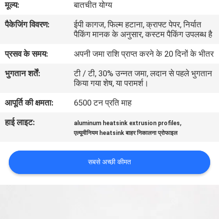
मूल्य:
बातचीत योग्य
कारखाना
पैकेजिंग विवरण:
ईपी कागज, फिल्म हटाना, क्राफ्ट पेपर, निर्यात
भ्रमण
पैकिंग मानक के अनुसार, कस्टम पैकिंग उपलब्ध है
प्रसव के समय:
अपनी जमा राशि प्राप्त करने के 20 दिनों के भीतर
गुणवत्ता
भुगतान शर्तें:
टी / टी, 30% उन्नत जमा, लदान से पहले भुगतान
नियंत्रण
किया गया शेष, या परामर्श।
आपूर्ति की क्षमता:
6500 टन प्रति माह
संपर्क
हाई लाइट:
,
करें
aluminum heatsink extrusion profiles
एल्यूमीनियम heatsink बाहर निकालना प्रोफाइल
समाचार
सबसे अच्छी कीमत
एक
उद्धरण