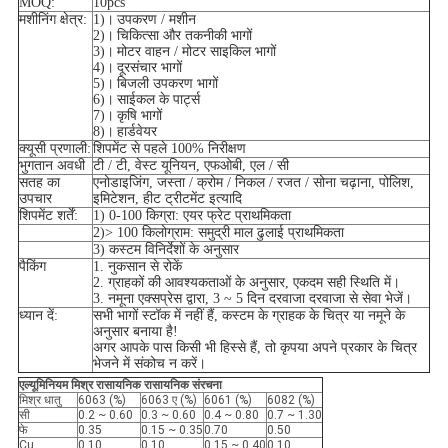
MOQ:
10pcs
मशीनिंग क्षेत्र:
1)।
उपकरण / मशीन
2)।
चिकित्सा और तकनीकी भागों
3)।
मोटर वाहन / मोटर साइकिल भागों
4)।
दूरसंचार भागों
5)।
बिजली उपकरण भागों
6)।
साईकल के पार्ट्स
7)।
कृषि भागों
8)।
हार्डवेयर
क्यूसी प्रणाली:
शिपमेंट से पहले 100% निरीक्षण
भुगतान अवधी
टी / टी, वेस्ट यूनियन, एफओबी, एल / सी
सतह का
एनोडाइजिंग, जस्ता / क्रोम / निकल / रजत / सोना चढ़ाना, पोलिश,
उपचार
इमिटेशन, हीट ट्रीटमेंट इत्यादि
शिपमेंट शर्तें:
1) 0-100 किग्रा: एयर फ्रेट प्राथमिकता
2)> 100 किलोग्राम: समुद्री माल ढुलाई प्राथमिकता
3) कस्टम विनिर्देशों के अनुसार
पैकिंग
1. नुकसान से रोकें
2. ग्राहकों की आवश्यकताओं के अनुसार, एकदम सही स्थिति में।
3. नमूना एक्सप्रेस द्वारा, 3 ~ 5 दिन दरवाजा दरवाजा से सेवा भेजें।
ध्यान दें:
सभी भागों स्टॉक में नहीं हैं, कस्टम के ग्राहक के चित्र या नमूने के
अनुसार बनाया है!
अगर आपके पास किसी भी हिस्से हैं, तो कृपया अपने प्रकार के चित्र
भेजने में संकोच न करें।
एल्यूमिनियम मिश्र रासायनिक रासायनिक संरचना
मिश्र धातु
6063 (%)
6063 ए (%)
6061 (%)
6082 (%)
सी
0.2 ~ 0.60
0.3 ~ 0.60
0.4 ~ 0.80
0.7 ~ 1.30
फे
0.35
0.15 ~ 0.35
0.70
0.50
Cu
0.10
0.10
0.15 ~ 0.40
0.10