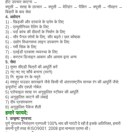
हीट उपचार काटना →
क्यूसी → सतह के उपचार → क्यूसी → वेल्डिंग → पैकिंग → क्यूसी → नौवहन →
बिक्री के बाद सेवा
4. आवेदन
1) - खिड़की और दरवाजे के फ्रेम के लिए
2) - एल्यूमीनियम रेलिंग के लिए
3) - पर्दा कांच की दीवारों के निर्माण के लिए
4) - सौर पैनल फ़्रेमों के लिए, सौर बढ़ते / छत कोष्ठक
5) - उद्योग विधानसभा लाइन उपकरण के लिए
6) - गर्मी सिंक के लिए
7) - एलईडी प्रकाश व्यवस्था के लिए
8) - कस्टम डिजाइन आकार और आयाम द्वारा अन्य
5. सेवा
1) मुफ्त सीएडी चित्रों की आपूर्ति करें
2) नए नए नए साँचे बनाना (मरने)
3) नि: शुल्क रंग के नमूने
4) मशहूर पाउडर कारखाने जैसे किसी भी अंतरराष्ट्रीय मानक रंग की आपूर्ति जैसे:
ड्यूपॉन्ट और एक्ज़ो नोबेल
5) प्रोफाइल सतह पर अनुकूलित स्टीकर की आपूर्ति
6) अनुकूलित काटने की लंबाई
7) दीप प्रसंस्करण
8) अनुकूलित पैकेज शैली
हमारे फायदे:
1. उत्कृष्ट गुणवत्ता:
पूर्ण गुणवत्ता नियंत्रण प्रणाली 100% माप की गारंटी दे रही है इसके अतिरिक्त, हमारी
कंपनी पूरी तरह से ISO9001: 2008 द्वारा मान्यता प्राप्त थी।