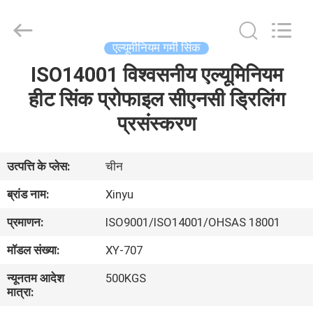
2026
KALU
INDUSTRY.
All
Rights
एल्यूमीनियम गर्मी सिंक
Reserved.
ISO14001 विश्वसनीय एल्यूमिनियम
घर
हीट सिंक प्रोफाइल सीएनसी ड्रिलिंग
उत्पादों
प्रसंस्करण
वीआर
उत्पत्ति के प्लेस:
चीन
दिखाएँ
ब्रांड नाम:
Xinyu
प्रमाणन:
ISO9001/ISO14001/OHSAS 18001
हमारे
मॉडल संख्या:
XY-707
बारे
न्यूनतम आदेश
500KGS
में
मात्रा: