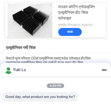
पाउडर कोटिंग एनोडाइजिंग
एल्यूमीनियम हीट सिंक
प्रोफाइल
बातचीत योग्य MOQ:500KGS
संपर्क
एल्यूमीनियम गर्मी सिंक
फैक्टरी मूल्य परिपत्र OEM एल्यूमीनियम एक्सट्रूडेड प्रोफाइल हीटसिंक
एक्सट्रूज़न एल्यूमीनियम मिश्र धातु एलईडी डाउन लाइट हीट सिंक
Yuki Lu
कस्टम एल्यूमीनियम प्रोफाइल फैक्टरी उच्च घनत्व काला एनोडाइज्ड 6063
एल्यूमीनियम एक्सट्रूडेड हीट सिंक
9:40 PM
औद्योगिक एल्यूमिनियम प्रोफाइल आकार का हीटसिंक सीएनसी परिशुद्धता मशीनिंग
एल्यूमिनियम उच्च-शक्ति उच्च-घनत्व टूथ हीट सिंक
Good day, what product are you looking for?
लोकप्रिय श्रेणियां
सभी