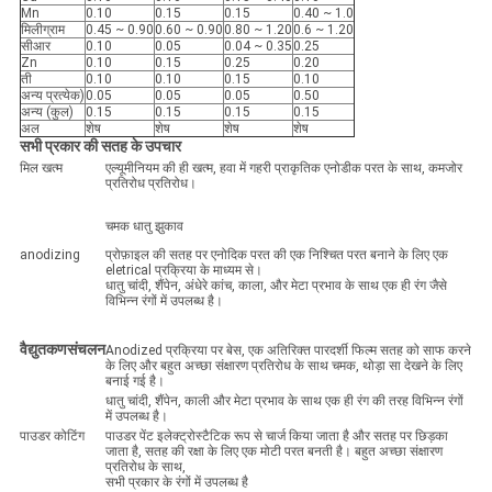
Mn
0.10
0.15
0.15
0.40 ~ 1.0
मिलीग्राम
0.45 ~ 0.90
0.60 ~ 0.90
0.80 ~ 1.20
0.6 ~ 1.20
सीआर
0.10
0.05
0.04 ~ 0.35
0.25
Zn
0.10
0.15
0.25
0.20
ती
0.10
0.10
0.15
0.10
अन्य प्रत्येक)
0.05
0.05
0.05
0.50
अन्य (कुल)
0.15
0.15
0.15
0.15
अल
शेष
शेष
शेष
शेष
सभी प्रकार की सतह के उपचार
मिल खत्म
एल्यूमीनियम की ही खत्म, हवा में गहरी प्राकृतिक एनोडीक परत के साथ, कमजोर
प्रतिरोध प्रतिरोध।
चमक धातु झुकाव
anodizing
प्रोफ़ाइल की सतह पर एनोदिक परत की एक निश्चित परत बनाने के लिए एक
eletrical प्रक्रिया के माध्यम से।
धातु चांदी, शैंपेन, अंधेरे कांच, काला, और मेटा प्रभाव के साथ एक ही रंग जैसे
विभिन्न रंगों में उपलब्ध है।
वैद्युतकणसंचलन
Anodized प्रक्रिया पर बेस, एक अतिरिक्त पारदर्शी फिल्म सतह को साफ करने
के लिए और बहुत अच्छा संक्षारण प्रतिरोध के साथ चमक, थोड़ा सा देखने के लिए
बनाई गई है।
धातु चांदी, शैंपेन, काली और मेटा प्रभाव के साथ एक ही रंग की तरह विभिन्न रंगों
में उपलब्ध है।
पाउडर कोटिंग
पाउडर पेंट इलेक्ट्रोस्टैटिक रूप से चार्ज किया जाता है और सतह पर छिड़का
जाता है, सतह की रक्षा के लिए एक मोटी परत बनती है। बहुत अच्छा संक्षारण
प्रतिरोध के साथ,
सभी प्रकार के रंगों में उपलब्ध है