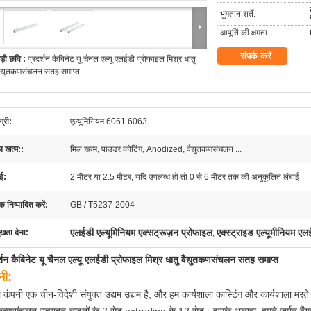
भुगतान शर्तें:
आपूर्ति की क्षमता:
संपर्क करें
ड़ी छवि :
प्रदर्शन कैबिनेट यू चैनल एल्यू एलईडी प्रोफाइल मिश्र धातु
ैद्युतकणसंचलन सतह समाप्त
्री:
एल्यूमिनियम 6061 6063
ल खत्म::
मिल खत्म, पाउडर कोटिंग, Anodized, वैद्युतकणसंचलन ...
ई:
2 मीटर या 2.5 मीटर, यदि उपलब्ध हो तो 0 से 6 मीटर तक की अनुकूलित लंबाई
 निष्पादित करें:
GB / T5237-2004
एलईडी एल्यूमिनियम एक्सट्रूज़न प्रोफाइल
एक्स्ट्राइड एल्यूमीनियम एल
ुखता देना:
,
र्शन कैबिनेट यू चैनल एल्यू एलईडी प्रोफाइल मिश्र धातु वैद्युतकणसंचलन सतह समाप्त
नी:
ी कंपनी एक चीन-विदेशी संयुक्त उद्यम उद्यम है, और हम कार्यशाला कास्टिंग और कार्यशाला मरते