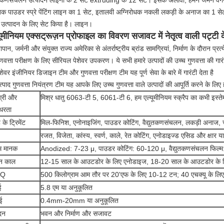
युतकणसंचलन उत्पादन लाइनों के 2 सेट extruding के 12 सेट।
इसके अलावा, हमने जर्मन वैंगन
तिक पाउडर स्प्रे पेंटिंग लाइन का 1 सेट, इतालवी अग्निरोधक नकली लकड़ी के अनाज का 1 सेट 
क उत्पादन के लिए सेट किया है। लाइन।
यूमीनियम एक्सट्रूज़न प्रोफाइल का विवरण सजावट में नेतृत्व वाली पट्टी क
पान, जर्मनी और संयुक्त राज्य अमेरिका से अंतर्राष्ट्रीय ब्रांड सामग्रियां, निर्माण के दौरान प्र
णवत्ता परीक्षण के लिए सीरियल पेशेवर उपकरण। ये सभी हमारे उत्पादों की उच्च गुणवत्ता की गारं
शेवर इंजीनियर डिजाइन टीम और गुणवत्ता परीक्षण टीम यह पूर्ण सेवा के बारे में गारंटी देता है
्पाद गुणवत्ता नियंत्रण टीम यह आपके लिए उच्च गुणवत्ता वाले उत्पादों की आपूर्ति करने के लिए हम
्री और
मिश्र धातु 6063-टी 5, 6061-टी 6, हम एल्यूमीनियम स्क्रैप का कभी इस्तेम
िरता
के ट्रिमेंट
मिल-फिनिश, एनोनाइजिंग, पाउडर कोटिंग, वैद्युतकणसंचलन, लकड़ी अनाज, 
रजत, विजेता, कांस्य, स्वर्ण, काले, रेत कोटिंग, एनोडाइज्ड एसिड और क्षार या
्म मानक
Anodized: 7-23 μ, पाउडर कोटिंग: 60-120 μ, वैद्युतकणसंचलन फिल्
न काल
12-15 साल के आउटडोर के लिए एनोडाइज, 18-20 साल के आउटडोर के ल
Q
500 किलोग्राम आम तौर पर 20'एफ के लिए 10-12 टन; 40 एचक्यू के ल
ई
5.8 एम या अनुकूलित
ई
0.4mm-20mm या अनुकूलित
दन
भवन और निर्माण और सजावट