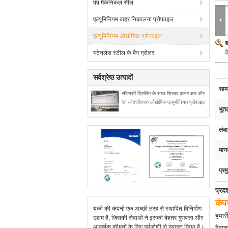
पंप मैकेनिकल सील
एल्यूमिनियम बाहर निकालना प्रोफाइल
एल्यूमिनियम औद्योगिक प्रोफाइल
ब
व
स्टेनलेस स्टील के बैग ग्रोलर
सर्वश्रेष्ठ उत्पादों
सामग
सीएनसी ड्रिलिंग के साथ सिल्वर कलर क्षार और
रेत ऑक्सीकरण औद्योगिक एल्यूमीनियम प्रोफाइल
भूत
लंबा
मानक
प्रम
प्रद
कंप
युकी की कंपनी एक अच्छी तरह से स्थापित विनिर्माण
हमार
उद्यम है, जिसकी सेवाओं ने इसकी बेहतर गुणवत्ता और
आकर्षक कीमतों के लिए गर्मजोशी से स्वागत किया है।