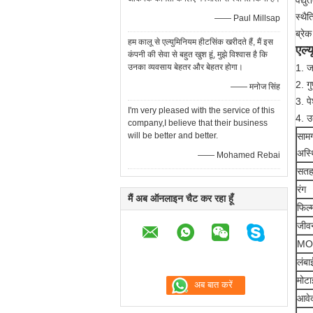
वैद्
स्थै
—— Paul Millsap
ब्रे
हम कालू से एल्युमिनियम हीटसिंक खरीदते हैं, मैं इस
एल्
कंपनी की सेवा से बहुत खुश हूं, मुझे विश्वास है कि
उनका व्यवसाय बेहतर और बेहतर होगा।
1. जा
2. गु
—— मनोज सिंह
3. पे
I'm very pleased with the service of this
4. उत
company,I believe that their business
will be better and better.
सामग
अस्थ
—— Mohamed Rebai
सतह 
रंग
मैं अब ऑनलाइन चैट कर रहा हूँ
फिल
जीव
MO
लंबा
मोटा
आवे