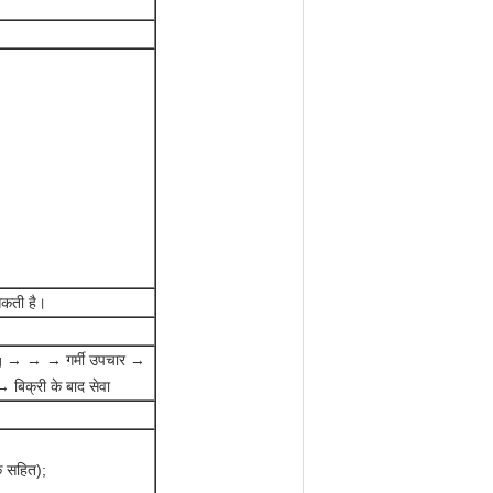
 सकती है।
g → → → गर्मी उपचार →
िक्री के बाद सेवा
 सहित);