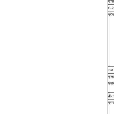
एक्स
क्षमत
प्रो
नया
मुफ्
छलर
दीप 
प्र