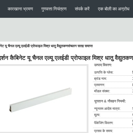
कारखाना भ्रमण
गुणवत्ता नियंत्रण
संपर्क करें
एक बोली का अनुरोध
िनेट यू चैनल एल्यू एलईडी प्रोफाइल मिश्र धातु वैद्युतकणसंचलन सतह समाप्त
दर्शन कैबिनेट यू चैनल एल्यू एलईडी प्रोफाइल मिश्र धातु वैद्यु
उत्पाद विवरण:
उत्पत्ति के प्लेस:
ब्रांड नाम:
प्रमाणन:
मॉडल संख्या:
भुगतान & नौवहन नियमों:
न्यूनतम आदेश मात्रा:
मूल्य:
पैकेजिंग विवरण:
प्रसव के समय: