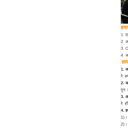
हमार
1. ए
2. अ
3. 
4. अ
सामा
1. 
रे: ह
2. आ
पुन:
3. आ
रे: ह
4. हम
1)। 
2)। 