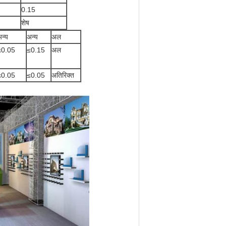
0.15
शेष
न्य
अन्य
अल
≤0.05
≤0.15
अल
≤0.05
≤0.05
अतिरिक्त