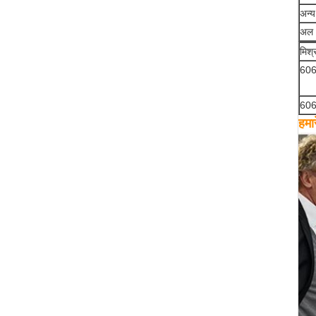
अन्य
अल
मिश्
60
60
हमारे