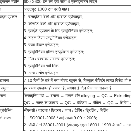
ट्रूज़न मशीन
600-3600 टन सब एक साथ 6 एक्सट्रूज़न लाइनें
ा
आउटपुट 1000 टन प्रति माह।
फ़ाइल प्रकार
1. स्लाइडिंग विंडो और दरवाजा प्रोफाइल;
2. कॉस्मेट विंडो और दरवाजा प्रोफाइल;
3. एलईडी प्रकाश के लिए एल्यूमिनियम प्रोफाइल;
4. टाइल ट्रिम एल्यूमिनियम प्रोफाइल;
5. परदा दीवार प्रोफाइल;
6. एल्यूमिनियम हीटिंग इन्सुलेशन प्रोफाइल;
7. गोल / स्क्वायर सामान्य प्रोफाइल;
8. एल्यूमिनियम गर्मी सिंक;
9. अन्य उद्योग प्रोफाइल
 ढालना
7-10 दिनों के बारे में नया मोल्ड खुलने से, बिल्कुल मोल्डिंग लागत रिफंड हो
त नमूना
हर समय उपलब्ध हो सकता है, लगभग 1 दिन भेजा जा सकता है
चना
डिजाइनिंग मरो → बनाना → गलाने और alloying → QC → Extrudin
QC → सतह के उपचार → QC → वेल्डिंग → पैकिंग → QC → शिपिंग → ब
प्रोसेसिंग
सीएनसी / काटना / छिद्रण / जांच / टेपिंग / ड्रिलिंग / मिलिंग
माणीकरण
1. ISO9001-2008 / आईएसओ 9 001: 2008;
2. जीबी / टी 28001-2001 (ओएचएसएएस 18001: 1999 के सभी मानक