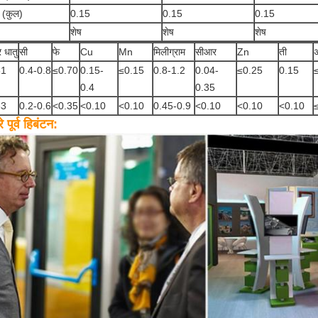
 (कुल)
0.15
0.15
0.15
शेष
शेष
शेष
र धातु
सी
फे
Cu
Mn
मिलीग्राम
सीआर
Zn
ती
अ
61
0.4-0.8
≤0.70
0.15-
≤0.15
0.8-1.2
0.04-
≤0.25
0.15
0.4
0.35
63
0.2-0.6
<0.35
<0.10
<0.10
0.45-0.9
<0.10
<0.10
<0.10
 पूर्व
हिबंटन: