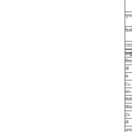
भुगत
डिल
OE
एल्य
मिश्
सी
फे
Cu
Mn
मिली
सीआ
Zn
ती
अन्य