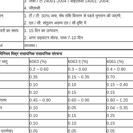
3. जीबी / टी 24001-2004 / आईएसओ 14001: 2004;
4. जीएमसी
ान
1. टी / टी: 30% जमा, शेष राशि वितरण से पहले भुगतान की जाएगी;
2. एल / सी: संतुलन अदम्य एल / सी दृष्टि में
ीवरी का समय
1. 15 दिन का उत्पादन;
2. अगर उद्घाटन मोल्ड, प्लस 7-10 दिन
M
उपलब्ध।
ूमिनियम मिश्र रासायनिक रासायनिक संरचना
र धातु
6063 (%)
6063 ए (%)
6061 (%)
0.2 ~ 0.60
0.3 ~ 0.60
0.4 ~ 0.80
0.35
0.15 ~ 0.35
0.70
0.10
0.10
0.15 ~ 0.40
0.10
0.15
0.15
ग्राम
0.45 ~ 0.90
0.60 ~ 0.90
0.80 ~ 1.20
र
0.10
0.05
0.04 ~ 0.35
0.10
0.15
0.25
0.10
0.10
0.15
 प्रत्येक)
0.05
0.05
0.05