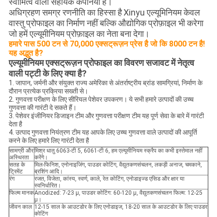
स्वामित्व वाली सहायक कंपनियों है।
अधिग्रहण समग्र रणनीति का हिस्सा है
Xinyu एल्यूमिनियम केवल
वास्तु प्रोफाइल का निर्माण नहीं बल्कि औद्योगिक प्रोफ़ाइल भी करेगा
जो हमें एल्यूमीनियम प्रोफ़ाइल का नेता बना देगा।
हमारे पास 500 टन से 70,000 एक्सट्रूज़न प्रेस है जो कि 8000 टन है!
यह अद्भुत है?
एल्यूमीनियम एक्सट्रूज़न प्रोफाइल का विवरण सजावट में नेतृत्व
वाली पट्टी के लिए क्या है?
1. जापान, जर्मनी और संयुक्त राज्य अमेरिका से अंतर्राष्ट्रीय ब्रांड सामग्रियां, निर्माण के
दौरान प्रत्येक प्रक्रिया सख्ती से।
2. गुणवत्ता परीक्षण के लिए सीरियल पेशेवर उपकरण। ये सभी हमारे उत्पादों की उच्च
गुणवत्ता की गारंटी दे सकते हैं।
3. पेशेवर इंजीनियर डिजाइन टीम और गुणवत्ता परीक्षण टीम यह पूर्ण सेवा के बारे में गारंटी
देता है
4. उत्पाद गुणवत्ता नियंत्रण टीम यह आपके लिए उच्च गुणवत्ता वाले उत्पादों की आपूर्ति
करने के लिए हमारे लिए गारंटी देता है
सामग्री और
मिश्र धातु 6063-टी 5, 6061-टी 6, हम एल्यूमीनियम स्क्रैप का कभी इस्तेमाल नहीं
अस्थिरता
करेंगे।
सतह के
मिल-फिनिश, एनोनाइजिंग, पाउडर कोटिंग, वैद्युतकणसंचलन, लकड़ी अनाज, चमकाने,
ट्रिमेंट
ब्रशिंग आदि।
रंग
रजत, विजेता, कांस्य, स्वर्ण, काले, रेत कोटिंग, एनोडाइज्ड एसिड और क्षार या
स्वनिर्धारित।
फिल्म मानक
Anodized: 7-23 μ, पाउडर कोटिंग: 60-120 μ, वैद्युतकणसंचलन फिल्म: 12-25
μ।
जीवन काल
12-15 साल के आउटडोर के लिए एनोडाइज, 18-20 साल के आउटडोर के लिए पाउडर
कोटिंग