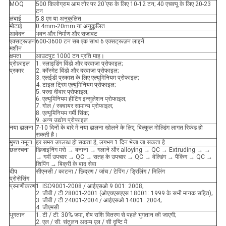
MOQ
500 किलोग्राम आम तौर पर 20'एफ के लिए 10-12 टन; 40 एचक्यू के लिए 20-23
टन
लंबाई
5.8 एम या अनुकूलित
मोटाई
0.4mm-20mm या अनुकूलित
आवेदन
भवन और निर्माण और सजावट
एक्सट्रूज़न
600-3600 टन सब एक साथ 6 एक्सट्रूज़न लाइनें
मशीन
क्षमता
आउटपुट 1000 टन प्रति माह।
प्रोफ़ाइल
1. स्लाइडिंग विंडो और दरवाजा प्रोफाइल;
प्रकार
2. कॉस्मेट विंडो और दरवाजा प्रोफाइल;
3. एलईडी प्रकाश के लिए एल्यूमिनियम प्रोफाइल;
4. टाइल ट्रिम एल्यूमिनियम प्रोफाइल;
5. परदा दीवार प्रोफाइल;
6. एल्यूमिनियम हीटिंग इन्सुलेशन प्रोफाइल;
7. गोल / स्क्वायर सामान्य प्रोफाइल;
8. एल्यूमिनियम गर्मी सिंक;
9. अन्य उद्योग प्रोफाइल
नया ढालना
7-10 दिनों के बारे में नया ढालना खोलने के लिए, बिल्कुल मोल्डिंग लागत रिफंड हो
सकती है।
मुफ्त नमूना
हर समय उपलब्ध हो सकता है, लगभग 1 दिन भेजा जा सकता है
छलरचना
डिजाइनिंग मरो → बनाना → गलाने और alloying → QC → Extruding → →
→ गर्मी उपचार → QC → सतह के उपचार → QC → वेल्डिंग → पैकिंग → QC →
शिपिंग → बिक्री के बाद सेवा
दीप
सीएनसी / काटना / छिद्रण / जांच / टेपिंग / ड्रिलिंग / मिलिंग
प्रोसेसिंग
प्रमाणीकरण
1. ISO9001-2008 / आईएसओ 9 001: 2008;
2. जीबी / टी 28001-2001 (ओएचएसएएस 18001: 1999 के सभी मानक सहित);
3. जीबी / टी 24001-2004 / आईएसओ 14001: 2004;
4. जीएमसी
भुगतान
1. टी / टी: 30% जमा, शेष राशि वितरण से पहले भुगतान की जाएगी;
2. एल / सी: संतुलन अदम्य एल / सी दृष्टि में