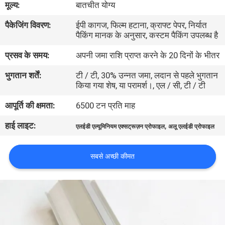
मूल्य:
बातचीत योग्य
कारखाना
पैकेजिंग विवरण:
ईपी कागज, फिल्म हटाना, क्राफ्ट पेपर, निर्यात
भ्रमण
पैकिंग मानक के अनुसार, कस्टम पैकिंग उपलब्ध है
प्रसव के समय:
अपनी जमा राशि प्राप्त करने के 20 दिनों के भीतर
गुणवत्ता
भुगतान शर्तें:
टी / टी, 30% उन्नत जमा, लदान से पहले भुगतान
नियंत्रण
किया गया शेष, या परामर्श।, एल / सी, टी / टी
आपूर्ति की क्षमता:
6500 टन प्रति माह
संपर्क
हाई लाइट:
,
करें
एलईडी एल्यूमिनियम एक्सट्रूज़न प्रोफाइल
अलू एलईडी प्रोफाइल
सबसे अच्छी कीमत
समाचार
एक
उद्धरण