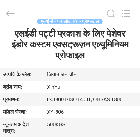
2026
KALU
INDUSTRY.
All
Rights
एल्यूमिनियम औद्योगिक प्रोफाइल
Reserved.
एलईडी पट्टी प्रकाश के लिए पेशेवर
घर
इंडोर कस्टम एक्सट्रूज़न एल्यूमिनियम
उत्पादों
प्रोफाइल
वीआर
उत्पत्ति के प्लेस:
जियानजिन चीन
दिखाएँ
ब्रांड नाम:
XinYu
प्रमाणन:
ISO9001/ISO14001/OHSAS 18001
हमारे
मॉडल संख्या:
XY-806
बारे
न्यूनतम आदेश
500KGS
में
मात्रा: