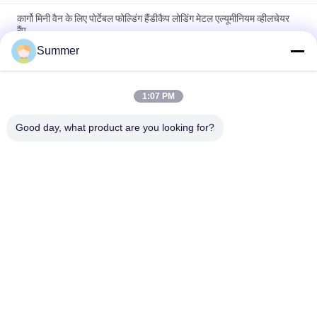
कार्गो मिनी वैन के लिए पोर्टेबल फोल्डिंग हैंडीकैप लोडिंग मेटल एल्यूमीनियम व्हीलचेयर
रैंप
Summer
एल्यूमिनियम एक्सट्रूज़न Z क्लिप वॉल माउंट सिस्टम आंतरिक पैनलों को लटकाने के
लिए
1:07 PM
6082, 6061 मोटरसाइकिल एक्सेसरीज़ के लिए शेकिंग आर्म्स के लिए निर्बाध
एल्यूमीनियम ट्यूब फ्रंट बाहरी फोर्क ट्यूब पाइप
Good day, what product are you looking for?
लोकप्रिय श्रेणियां
सभी
विनिर्माण सेवाएं
एल्यूमीनियम आश्रय
एल्यूमीनियम रेलिंग सिस्टम
एल्यूमीनियम दीवार साइडिंग
एल्यूमिनियम बाड़ों
एल्यूमीनियम गर्मी सिंक