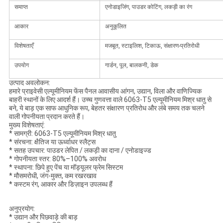
समाप्त
एनोडाइजिंग, पाउडर कोटिंग, लकड़ी का रंग
आकार
अनुकूलित
विशेषताएँ
मजबूत, स्टाइलिश, टिकाऊ, संक्षारण-प्रतिरोधी
उपयोग
गार्डन, पूल, बालकनी, डेक
उत्पाद अवलोकन:
हमारे प्राइवेसी एल्यूमीनियम फेंस पैनल आवासीय आंगन, उद्यान, विला और वाणिज्यिक
बाहरी स्थानों के लिए आदर्श हैं। उच्च गुणवत्ता वाले 6063-T5 एल्यूमीनियम मिश्र धातु से
बने, ये बाड़ एक साफ आधुनिक रूप, बेहतर संक्षारण प्रतिरोध और लंबे समय तक चलने
वाली गोपनीयता प्रदान करते हैं।
मुख्य विशेषताएं:
* सामग्री: 6063-T5 एल्यूमीनियम मिश्र धातु
* संरचना: क्षैतिज या ऊर्ध्वाधर स्लैट्स
* सतह उपचार: पाउडर लेपित / लकड़ी का दाना / एनोडाइज्ड
* गोपनीयता स्तर: 80%–100% अवरोध
* स्थापना: छिपे हुए पेंच या मॉड्यूलर फ्रेम सिस्टम
* मौसमरोधी, जंग-मुक्त, कम रखरखाव
* कस्टम रंग, आकार और डिज़ाइन उपलब्ध हैं
अनुप्रयोग:
* उद्यान और पिछवाड़े की बाड़