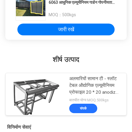
6063 आधुनिक एल्यूमीनियम गार्डन गोपनीयता
बाड़ पैनल प्रोफाइल
MOQ：
500kgs
जारी रखें
शीर्ष उत्पाद
अलमारियों सामान टी - स्लॉट
टेबल औद्योगिक एल्यूमीनियम
प्रोफाइल 20 * 20 anodized
एल्यूमीनियम प्रोफाइल के साथ
बातचीत योग्य MOQ:500kgs
संपर्क
विनिर्माण सेवाएं