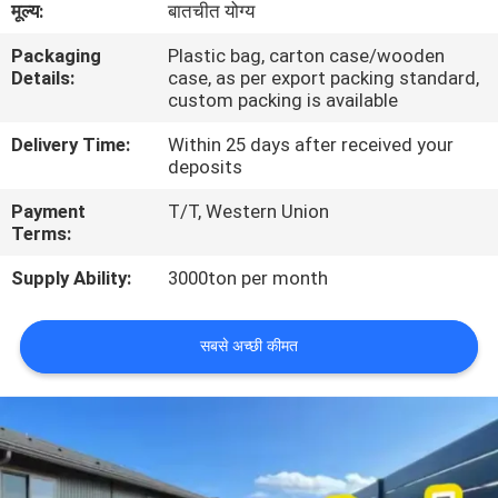
मूल्य:
बातचीत योग्य
कारखाना
Packaging
Plastic bag, carton case/wooden
भ्रमण
Details:
case, as per export packing standard,
custom packing is available
गुणवत्ता
Delivery Time:
Within 25 days after received your
deposits
नियंत्रण
Payment
T/T, Western Union
Terms:
संपर्क
Supply Ability:
3000ton per month
करें
सबसे अच्छी कीमत
समाचार
एक
उद्धरण