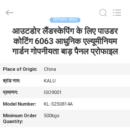
2026
KALU
INDUSTRY.
All
Rights
विनिर्माण सेवाएं
Reserved.
आउटडोर लैंडस्केपिंग के लिए पाउडर
घर
कोटिंग 6063 आधुनिक एल्यूमीनियम
उत्पादों
गार्डन गोपनीयता बाड़ पैनल प्रोफाइल
वीआर
Place of Origin:
China
दिखाएँ
ब्रांड नाम:
KALU
प्रमाणन:
ISO9001
हमारे
Model Number:
KL-S250814A
बारे
Minimum Order
500kgs
में
Quantity: