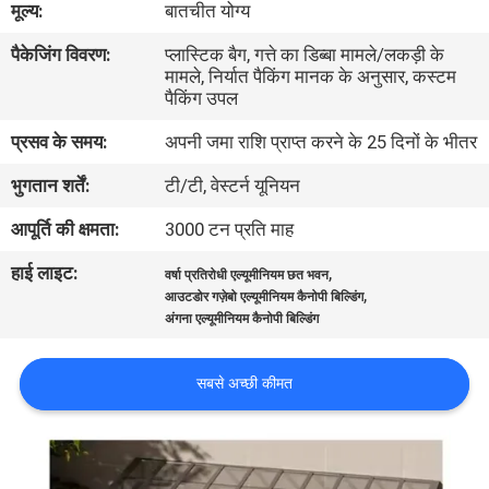
मूल्य:
बातचीत योग्य
कारखाना
पैकेजिंग विवरण:
प्लास्टिक बैग, गत्ते का डिब्बा मामले/लकड़ी के
भ्रमण
मामले, निर्यात पैकिंग मानक के अनुसार, कस्टम
पैकिंग उपल
गुणवत्ता
प्रसव के समय:
अपनी जमा राशि प्राप्त करने के 25 दिनों के भीतर
नियंत्रण
भुगतान शर्तें:
टी/टी, वेस्टर्न यूनियन
आपूर्ति की क्षमता:
3000 टन प्रति माह
संपर्क
हाई लाइट:
,
करें
वर्षा प्रतिरोधी एल्यूमीनियम छत भवन
,
आउटडोर गज़ेबो एल्यूमीनियम कैनोपी बिल्डिंग
अंगना एल्यूमीनियम कैनोपी बिल्डिंग
समाचार
सबसे अच्छी कीमत
एक
उद्धरण