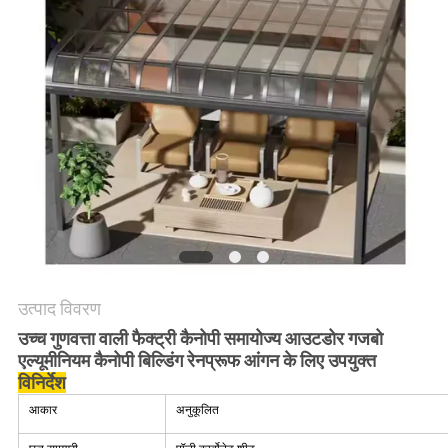
की
विनती
करे
साइटमैप
PRIVACY
POLICY
उत्पाद विवरण
उच्च गुणवत्ता वाली फैक्ट्री कैनोपी समायोज्य आउटडोर गजबो
एल्यूमीनियम कैनोपी बिल्डिंग रेनप्रूफ आंगन के लिए उपयुक्त
विनिर्देश
आकार
अनुकूलित