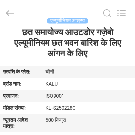
2026
KALU
INDUSTRY.
All
Rights
एल्यूमीनियम आश्रय
Reserved.
छत समायोज्य आउटडोर गज़ेबो
घर
एल्यूमीनियम छत भवन बारिश के लिए
उत्पादों
आंगन के लिए
वीआर
उत्पत्ति के प्लेस:
चीनी
दिखाएँ
ब्रांड नाम:
KALU
प्रमाणन:
ISO9001
हमारे
मॉडल संख्या:
KL-S250228C
बारे
न्यूनतम आदेश
500 किग्रा
में
मात्रा: