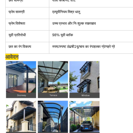
छत सामग्री
पॉली कार्बोनेट शीट
फ्रेम सामग्री
एल्यूमीनियम मिश्र धातु
फ्रेम विशेषता
उच्च प्रभाव और निःशुल्क रखरखाव
यूवी प्रतिरोधी
98% यूवी ब्लॉक
छत का रंग विकल्प
स्पष्ट/स्पष्ट ठंढ/बी1यू/चाय का रंग/हल्का ग्रे/गहरे ग्रे
आवेदन