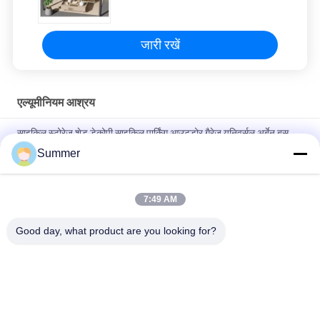
जारी रखें
एल्यूमीनियम आश्रय
साइकिल स्टोरेज शेड डेकोपी साइकिल पार्किंग आउटडोर गैरेज यूनिवर्सल अर्बेन बस
बाइक शेल्टर
Summer
छत समायोज्य आउटडोर गज़ेबो एल्यूमीनियम छत भवन बारिश के लिए आंगन के लिए
7:49 AM
स्थापित करने के लिए आसान 3x3 एल्यूमीनियम जलरोधक प्रणाली Pergola
Persienne किट Pergola एल्यूमीनियम यूरोपीय के लिए
Good day, what product are you looking for?
लोकप्रिय श्रेणियां
सभी
विनिर्माण सेवाएं
एल्यूमीनियम आश्रय