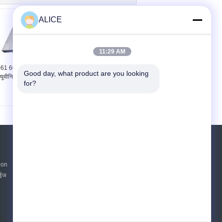
ALICE
11:29 AM
61 6063 रॉड एक्सट्रूडेड
5052 विरोधी जंग मोटी
Good day, what product are you looking 
्यूमीनियम फ्लैट बार फैक्टरी
एल्यूमीनियम ब्लॉक के लिए
for?
मूल्य
एल्यूमीनियम एक्सट्रूज़न ब्लॉक
एक बोली का अनुरोध
ion
भेजें
ाईज
n
E-Mail
साइट मैप
|
मोबाइल साइट