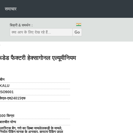
समाचार
बिक्री & समर्थन：
Go
ड फैक्टरी हेक्सागोनल एल्यूमीनियम
चीन
KALU
ISO9001
केएल-एस24015एफ
500 किग्रा
बातचीत योग्य
प्लास्टिक बैग, गत्ते का डिब्बा मामले/लकड़ी के मामले,
निर्यात पैकिंग मानक के अनुसार, कस्टम पैकिंग उपल