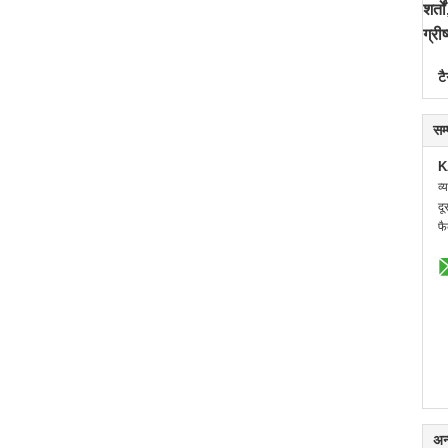
शर्त
ग्र
टै
सम
K
व्
दू
फै
अन्