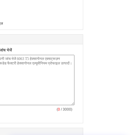
ाइल
ंच भेजें
(
0
/ 3000)