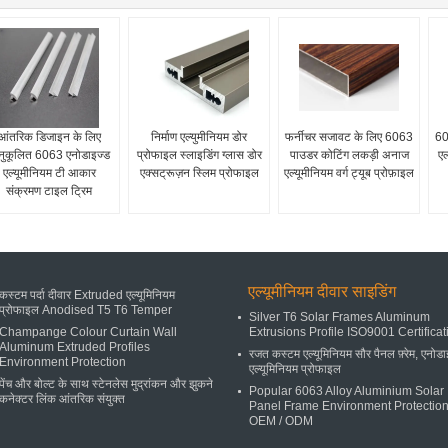
आंतरिक डिजाइन के लिए
निर्माण एल्युमीनियम डोर
फर्नीचर सजावट के लिए 6063
60
ुकूलित 6063 एनोडाइज्ड
प्रोफाइल स्लाइडिंग ग्लास डोर
पाउडर कोटिंग लकड़ी अनाज
एल
एल्यूमीनियम टी आकार
एक्सट्रूज़न स्लिम प्रोफाइल
एल्यूमीनियम वर्ग ट्यूब प्रोफ़ाइल
संक्रमण टाइल ट्रिम
एल्यूमीनियम दीवार साइडिंग
कस्टम पर्दा दीवार Extruded एल्यूमिनियम
प्रोफाइल Anodised T5 T6 Temper
Silver T6 Solar Frames Aluminum
Champange Colour Curtain Wall
Extrusions Profile ISO9001 Certificat
Aluminum Extruded Profiles
रजत कस्टम एल्यूमिनियम सौर पैनल फ़्रेम, एनोड
Environment Protection
एल्यूमिनियम प्रोफाइल
पेंच और बोल्ट के साथ स्टेनलेस मुद्रांकन और झुकने
Popular 6063 Alloy Aluminium Solar
कनेक्टर लिंक आंतरिक संयुक्त
Panel Frame Environment Protectio
OEM / ODM