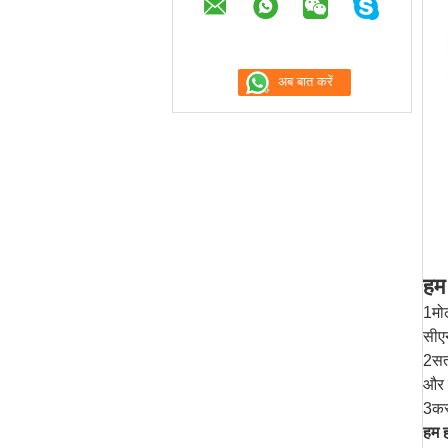
हम
1मोल
सीए
2सतह
और स
3कस
हम ह