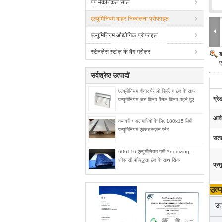
पंप मैकेनिकल सील
एल्यूमिनियम बाहर निकालना प्रोफाइल
एल्यूमिनियम औद्योगिक प्रोफाइल
स्टेनलेस स्टील के बैग ग्रोलर
ब
ए
सर्वश्रेष्ठ उत्पादों
एल्यूमीनियम दीवार पैनलों ड्रिलिंग छेद के साथ
ग्रे
एल्यूमीनियम जेड क्लिप पैनल क्लिप पहने हुए
आवे
कनवरी / अलमारियों के लिए 180x15 मिमी
एल्यूमिनियम एक्सट्रूज़न प्लेट
सतह
6061T6 एल्यूमीनियम गर्मी Anodizing -
सीएनसी परिशुद्धता छेद के साथ सिंक
प्रम
उत्प
उत