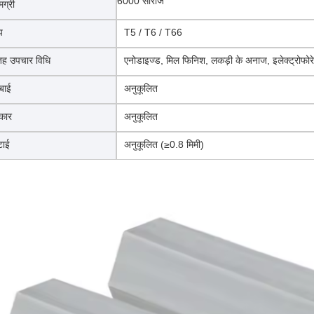
6000 सीरीज
मग्री
प
T5 / T6 / T66
ह उपचार विधि
एनोडाइज्ड, मिल फिनिश, लकड़ी के अनाज, इलेक्ट्रोफोरेटि
्बाई
अनुकूलित
कार
अनुकूलित
टाई
अनुकूलित (≥0.8 मिमी)