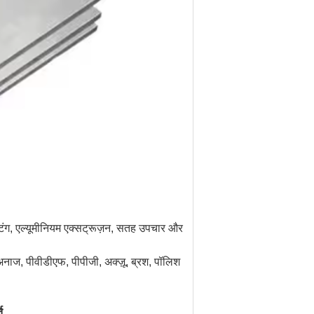
स्टिंग, एल्यूमीनियम एक्सट्रूज़न, सतह उपचार और
नाज, पीवीडीएफ, पीपीजी, अक्ज़ू, ब्रश, पॉलिश
ि