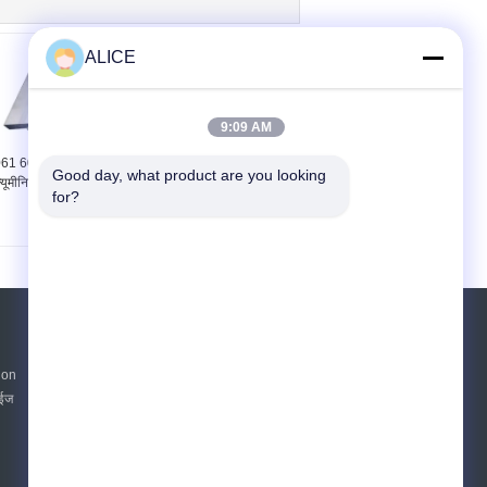
ALICE
9:09 AM
61 6063 रॉड एक्सट्रूडेड
5052 विरोधी जंग मोटी
Good day, what product are you looking 
्यूमीनियम फ्लैट बार फैक्टरी
एल्यूमीनियम ब्लॉक के लिए
for?
मूल्य
एल्यूमीनियम एक्सट्रूज़न ब्लॉक
एक बोली का अनुरोध
ion
भेजें
ाईज
n
E-Mail
साइट मैप
|