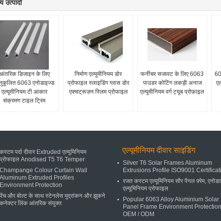
य उत्पादों
आंतरिक डिजाइन के लिए
निर्माण एल्युमीनियम डोर
फर्नीचर सजावट के लिए 6063
60
ुकूलित 6063 एनोडाइज्ड
प्रोफाइल स्लाइडिंग ग्लास डोर
पाउडर कोटिंग लकड़ी अनाज
एल
एल्यूमीनियम टी आकार
एक्सट्रूज़न स्लिम प्रोफाइल
एल्यूमीनियम वर्ग ट्यूब प्रोफ़ाइल
संक्रमण टाइल ट्रिम
एल्यूमीनियम दीवार साइडिंग
कस्टम पर्दा दीवार Extruded एल्यूमिनियम
प्रोफाइल Anodised T5 T6 Temper
Silver T6 Solar Frames Aluminum
Champange Colour Curtain Wall
Extrusions Profile ISO9001 Certificat
Aluminum Extruded Profiles
रजत कस्टम एल्यूमिनियम सौर पैनल फ़्रेम, एनोड
Environment Protection
एल्यूमिनियम प्रोफाइल
पेंच और बोल्ट के साथ स्टेनलेस मुद्रांकन और झुकने
Popular 6063 Alloy Aluminium Solar
कनेक्टर लिंक आंतरिक संयुक्त
Panel Frame Environment Protectio
OEM / ODM