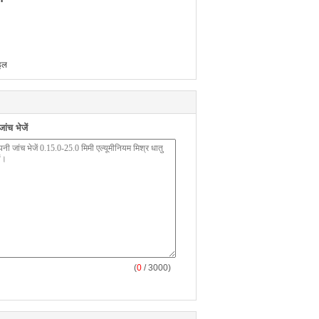
ाइल
ंच भेजें
(
0
/ 3000)