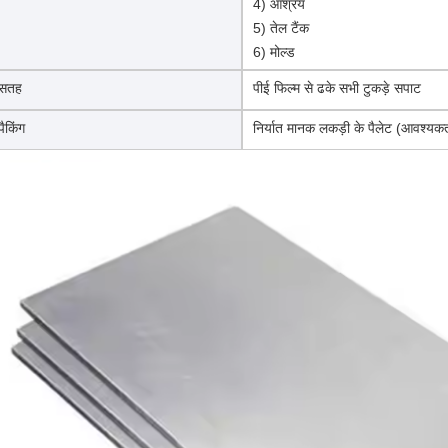
4) आश्रय
5) तेल टैंक
6) मोल्ड
सतह
पीई फिल्म से ढके सभी टुकड़े सपाट
पैकिंग
निर्यात मानक लकड़ी के पैलेट (आवश्यक