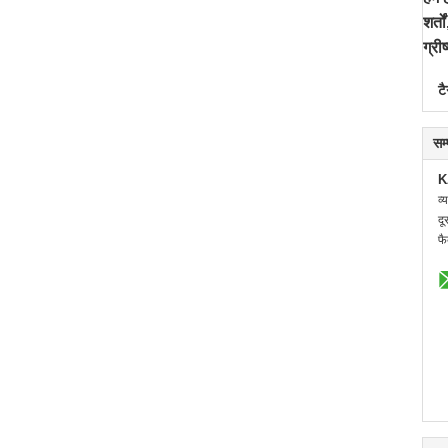
शर्त
ग्र
टै
सम
K
व्
दू
फै