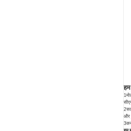
हम
1मोल
सीए
2सतह
और स
3कस
हम ह