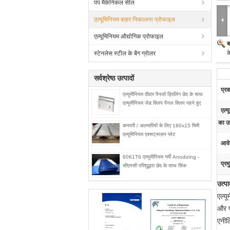
पंप मैकेनिकल सील
एल्यूमिनियम बाहर निकालना प्रोफाइल
एल्यूमिनियम औद्योगिक प्रोफाइल
ब
क
स्टेनलेस स्टील के बैग ग्रोलर
सर्वश्रेष्ठ उत्पादों
प्र
एल्यूमीनियम दीवार पैनलों ड्रिलिंग छेद के साथ
एल्यूमीनियम जेड क्लिप पैनल क्लिप पहने हुए
एल्
का उ
कनवरी / अलमारियों के लिए 180x15 मिमी
एल्यूमिनियम एक्सट्रूज़न प्लेट
आवे
6061T6 एल्यूमीनियम गर्मी Anodizing -
प्रम
सीएनसी परिशुद्धता छेद के साथ सिंक
उत्प
एल्यू
और फ
एनील