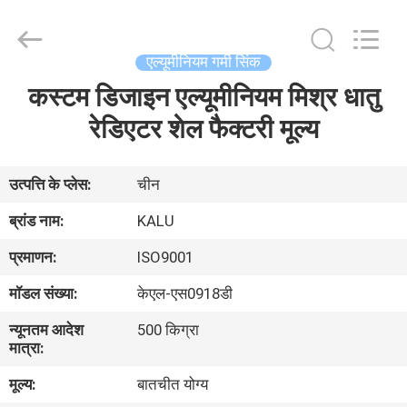
2026
KALU
INDUSTRY.
All
Rights
एल्यूमीनियम गर्मी सिंक
Reserved.
कस्टम डिजाइन एल्यूमीनियम मिश्र धातु
घर
रेडिएटर शेल फैक्टरी मूल्य
उत्पादों
उत्पत्ति के प्लेस:
चीन
वीआर
ब्रांड नाम:
KALU
दिखाएँ
प्रमाणन:
ISO9001
मॉडल संख्या:
केएल-एस0918डी
हमारे
न्यूनतम आदेश
500 किग्रा
बारे
मात्रा:
में
मूल्य:
बातचीत योग्य