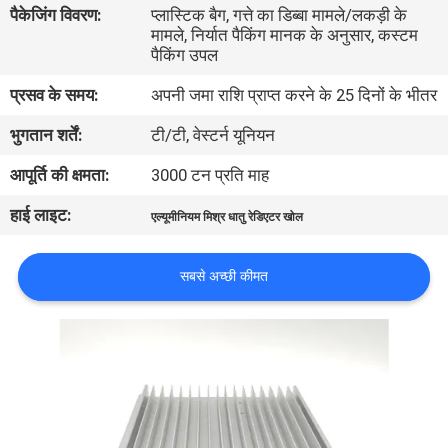
पैकेजिंग विवरण:
प्लास्टिक बैग, गत्ते का डिब्बा मामले/लकड़ी के
कारखाना
मामले, निर्यात पैकिंग मानक के अनुसार, कस्टम
भ्रमण
पैकिंग उपल
प्रसव के समय:
अपनी जमा राशि प्राप्त करने के 25 दिनों के भीतर
गुणवत्ता
भुगतान शर्तें:
टी/टी, वेस्टर्न यूनियन
नियंत्रण
आपूर्ति की क्षमता:
3000 टन प्रति माह
हाई लाइट:
संपर्क
एल्यूमीनियम मिश्र धातु रेडिएटर खोल
करें
सबसे अच्छी कीमत
समाचार
एक
उद्धरण