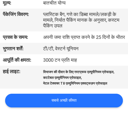
मूल्य:
बातचीत योग्य
कारखाना
पैकेजिंग विवरण:
प्लास्टिक बैग, गत्ते का डिब्बा मामले/लकड़ी के
भ्रमण
मामले, निर्यात पैकिंग मानक के अनुसार, कस्टम
पैकिंग उपल
गुणवत्ता
प्रसव के समय:
अपनी जमा राशि प्राप्त करने के 25 दिनों के भीतर
नियंत्रण
भुगतान शर्तें:
टी/टी, वेस्टर्न यूनियन
आपूर्ति की क्षमता:
3000 टन प्रति माह
संपर्क
हाई लाइट:
,
करें
विभाजन की दीवार के लिए रस्टप्रूफ एल्युमीनियम प्रोफाइल
,
कटटेबल एल्युमीनियम प्रोफाइल
मेटल टेक्सचर T8 एल्युमिनियम एक्सट्रूज़न प्रोफाइल
समाचार
सबसे अच्छी कीमत
एक
उद्धरण