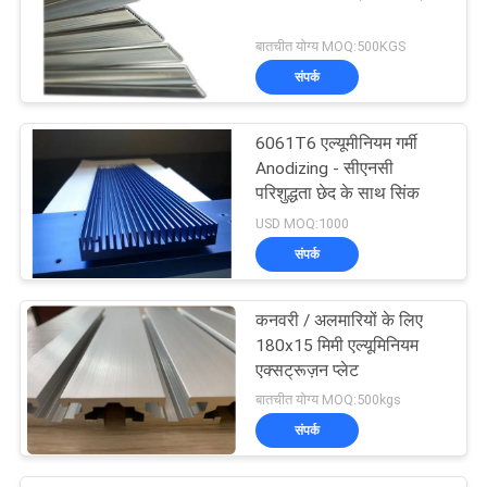
बातचीत योग्य MOQ:500KGS
संपर्क
6061T6 एल्यूमीनियम गर्मी
Anodizing - सीएनसी
परिशुद्धता छेद के साथ सिंक
USD MOQ:1000
संपर्क
कनवरी / अलमारियों के लिए
180x15 मिमी एल्यूमिनियम
एक्सट्रूज़न प्लेट
बातचीत योग्य MOQ:500kgs
संपर्क