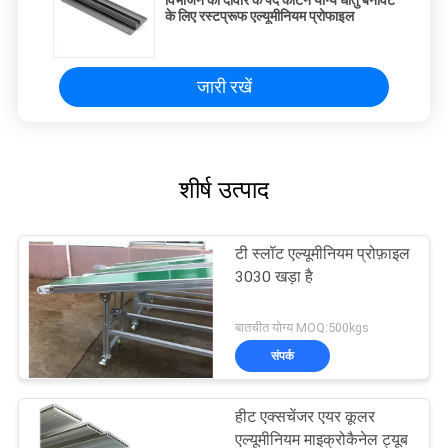
विभाजन की दीवार के पर्दे काटने योग्य धातु बनावट
के लिए रस्टप्रूफ एल्यूमीनियम प्रोफाइल
जारी रखें
शीर्ष उत्पाद
टी स्लॉट एल्यूमीनियम प्रोफ़ाइल
3030 खड़ा है
बातचीत योग्य MOQ:500kgs
संपर्क
हीट एक्सचेंजर एयर कूलर
एल्यूमीनियम माइक्रोकैनेल ट्यूब