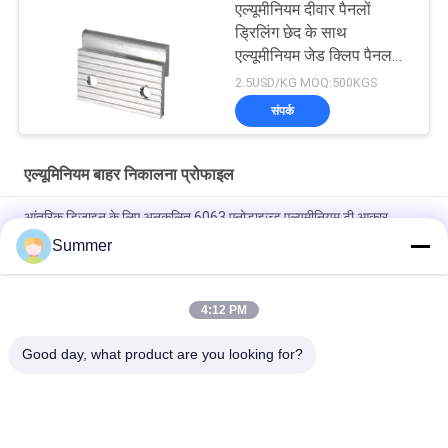
एल्यूमीनियम दीवार पैनलों
ड्रिलिंग छेद के साथ
एल्यूमीनियम जेड क्लिप पैनल
क्लिप पहने हुए
2.5USD/KG MOQ:500KGS
संपर्क
एल्यूमिनियम बाहर निकालना प्रोफाइल
आंतरिक डिजाइन के लिए अनुकूलित 6063 एनोडाइज्ड एल्यूमीनियम टी आकार
संक्रमण टाइल ट्रिम
Summer
निर्माण एल्युमीनियम डोर प्रोफाइल स्लाइडिंग ग्लास डोर एक्सट्रूज़न स्लिम प्रोफाइल
4:12 PM
फर्नीचर सजावट के लिए 6063 पाउडर कोटिंग लकड़ी अनाज एल्यूमीनियम वर्ग ट्यूब
प्रोफ़ाइल
Good day, what product are you looking for?
लोकप्रिय श्रेणियां
सभी