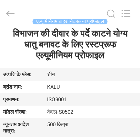
2026
KALU
INDUSTRY.
All
Rights
एल्यूमिनियम बाहर निकालना प्रोफाइल
Reserved.
विभाजन की दीवार के पर्दे काटने योग्य
घर
धातु बनावट के लिए रस्टप्रूफ
उत्पादों
एल्यूमीनियम प्रोफाइल
वीआर
उत्पत्ति के प्लेस:
चीन
दिखाएँ
ब्रांड नाम:
KALU
प्रमाणन:
ISO9001
हमारे
मॉडल संख्या:
केएल-S0502
बारे
न्यूनतम आदेश
500 किग्रा
में
मात्रा: