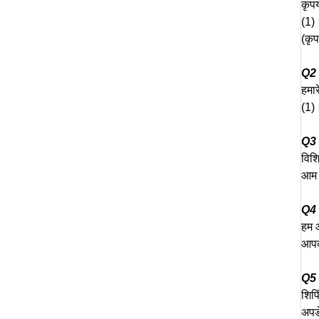
कृपय
(1)
(कृप
Q2
हमार
(1)।
Q3।
विशि
आम त
Q4।म
हम आ
आपको
Q5।म
शिपि
अपडे