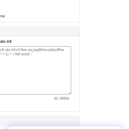
ग्नक
ंच भेजें
(
0
/ 3000)