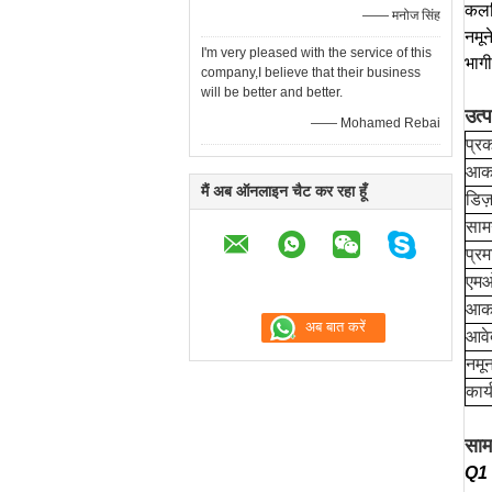
कलरि
—— मनोज सिंह
नमून
I'm very pleased with the service of this
भाग
company,I believe that their business
will be better and better.
उत्
—— Mohamed Rebai
प्रक
आक
मैं अब ऑनलाइन चैट कर रहा हूँ
डिज
सामग
प्रम
एमओ
आक
आवे
नमून
कार्
सामा
Q1।