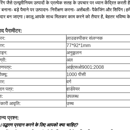
ंग जैसे एल्यूमीनियम उत्पादों के प्रत्येक सतह के उपचार पर ध्यान केंद्रित करती
े बनाना- बड़े पैमाने पर उत्पादन- निरीक्षण करना- असेंबली- पैकेजिंग और शिपिंग।हम
ीदार बन जाएगा।कालू आपके साथ मिलकर काम करने को तैयार है, बेहतर भविष्य
पाद पैरामीटर:
ार:
लाउडस्पीकर संलग्नक
ार:
77*92*1mm
़ाइन:
अनुकूलन
्री:
अल
ाणपत्र:
आईएसओ9001:2008
क्यू:
1000 पीसी
ार:
वर्ग
दन पत्र:
हार्डवेयर
ा:
उपलब्ध
यकारी आवृति:
उच्च
न्य प्रश्न:
उद्धरण प्रदान करने के लिए आपको क्या चाहिए?