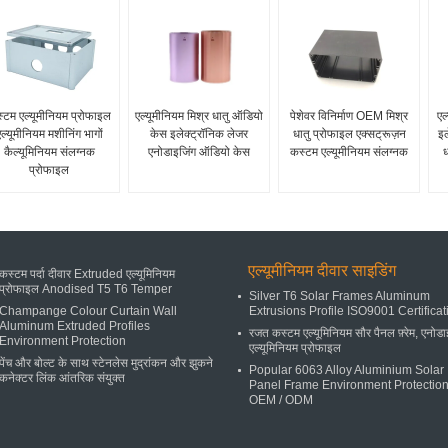
्टम एल्यूमीनियम प्रोफाइल
एल्यूमीनियम मिश्र धातु ऑडियो
पेशेवर विनिर्माण OEM मिश्र
एल
ल्यूमीनियम मशीनिंग भागों
केस इलेक्ट्रॉनिक लेजर
धातु प्रोफाइल एक्सट्रूज़न
इल
कैल्यूमिनियम संलग्नक
एनोडाइजिंग ऑडियो केस
कस्टम एल्यूमीनियम संलग्नक
ध
प्रोफाइल
एल्यूमीनियम दीवार साइडिंग
कस्टम पर्दा दीवार Extruded एल्यूमिनियम
प्रोफाइल Anodised T5 T6 Temper
Silver T6 Solar Frames Aluminum
Champange Colour Curtain Wall
Extrusions Profile ISO9001 Certificat
Aluminum Extruded Profiles
रजत कस्टम एल्यूमिनियम सौर पैनल फ़्रेम, एनोड
Environment Protection
एल्यूमिनियम प्रोफाइल
पेंच और बोल्ट के साथ स्टेनलेस मुद्रांकन और झुकने
Popular 6063 Alloy Aluminium Solar
कनेक्टर लिंक आंतरिक संयुक्त
Panel Frame Environment Protectio
OEM / ODM