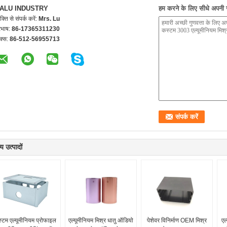
ALU INDUSTRY
हम करने के लिए सीधे अपनी जा
यक्ति से संपर्क करें:
Mrs. Lu
रभाष:
86-17365311230
क्स:
86-512-56955713
य उत्पादों
्टम एल्यूमीनियम प्रोफाइल
एल्यूमीनियम मिश्र धातु ऑडियो
पेशेवर विनिर्माण OEM मिश्र
एल