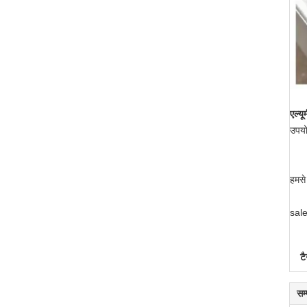
एल्य
उपयो
हमसे
sal
टै
सम