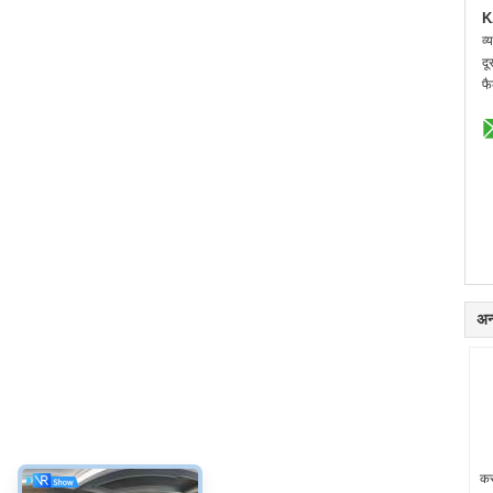
K
व्
दू
फै
अन्
कस