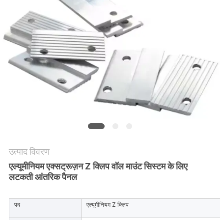
की
विनती
करे
साइटमैप
PRIVACY
POLICY
उत्पाद विवरण
एल्यूमीनियम एक्सट्रूज़न Z क्लिप वॉल माउंट सिस्टम के लिए
लटकती आंतरिक पैनल
पद
एल्यूमीनियम Z क्लिप