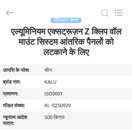
2026
KALU
INDUSTRY.
All
Rights
विनिर्माण सेवाएं
Reserved.
एल्यूमिनियम एक्सट्रूज़न Z क्लिप वॉल
घर
माउंट सिस्टम आंतरिक पैनलों को
उत्पादों
लटकाने के लिए
वीआर
उत्पत्ति के प्लेस:
चीन
दिखाएँ
ब्रांड नाम:
KALU
प्रमाणन:
ISO9001
हमारे
मॉडल संख्या:
KL-S250929
बारे
न्यूनतम आदेश
500 किग्रा
में
मात्रा: