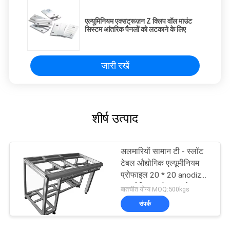
एल्यूमिनियम एक्सट्रूज़न Z क्लिप वॉल माउंट
सिस्टम आंतरिक पैनलों को लटकाने के लिए
जारी रखें
शीर्ष उत्पाद
अलमारियों सामान टी - स्लॉट
टेबल औद्योगिक एल्यूमीनियम
प्रोफाइल 20 * 20 anodized
एल्यूमीनियम प्रोफाइल के साथ
बातचीत योग्य MOQ:500kgs
संपर्क