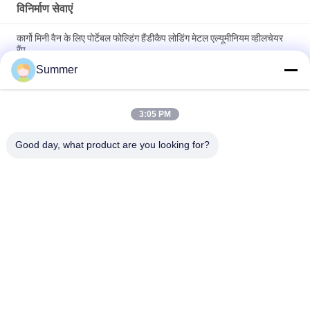
विनिर्माण सेवाएं
कार्गो मिनी वैन के लिए पोर्टेबल फोल्डिंग हैंडीकैप लोडिंग मेटल एल्यूमीनियम व्हीलचेयर
रैंप
Summer
एल्यूमिनियम एक्सट्रूज़न Z क्लिप वॉल माउंट सिस्टम आंतरिक पैनलों को लटकाने के
लिए
3:05 PM
6082, 6061 मोटरसाइकिल एक्सेसरीज़ के लिए शेकिंग आर्म्स के लिए निर्बाध
एल्यूमीनियम ट्यूब फ्रंट बाहरी फोर्क ट्यूब पाइप
Good day, what product are you looking for?
लोकप्रिय श्रेणियां
सभी
विनिर्माण सेवाएं
एल्यूमीनियम आश्रय
एल्यूमीनियम रेलिंग सिस्टम
एल्यूमीनियम दीवार साइडिंग
एल्यूमिनियम बाड़ों
एल्यूमीनियम गर्मी सिंक