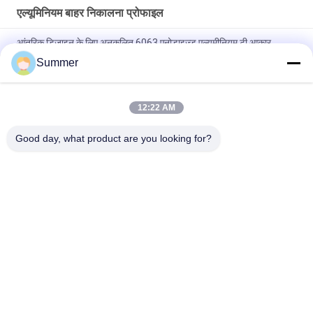
एल्यूमिनियम बाहर निकालना प्रोफाइल
आंतरिक डिजाइन के लिए अनुकूलित 6063 एनोडाइज्ड एल्यूमीनियम टी आकार
संक्रमण टाइल ट्रिम
Summer
निर्माण एल्युमीनियम डोर प्रोफाइल स्लाइडिंग ग्लास डोर एक्सट्रूज़न स्लिम प्रोफाइल
12:22 AM
फर्नीचर सजावट के लिए 6063 पाउडर कोटिंग लकड़ी अनाज एल्यूमीनियम वर्ग ट्यूब
प्रोफ़ाइल
Good day, what product are you looking for?
लोकप्रिय श्रेणियां
सभी
विनिर्माण सेवाएं
एल्यूमीनियम आश्रय
एल्यूमीनियम रेलिंग सिस्टम
एल्यूमीनियम दीवार साइडिंग
एल्यूमिनियम बाड़ों
एल्यूमीनियम गर्मी सिंक