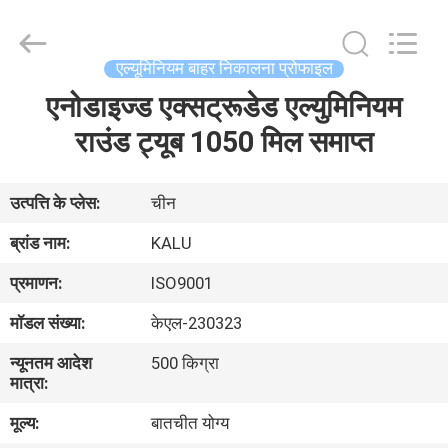
2026
KALU
INDUSTRY.
All
Rights
एल्यूमिनियम बाहर निकालना प्रोफाइल
Reserved.
एनोडाइज्ड एक्सट्रूडेड एल्युमिनियम
घर
राउंड ट्यूब 1050 मिल समाप्त
उत्पादों
उत्पत्ति के प्लेस:
चीन
वीआर
ब्रांड नाम:
KALU
दिखाएँ
प्रमाणन:
ISO9001
मॉडल संख्या:
केएल-230323
हमारे
न्यूनतम आदेश
500 किग्रा
बारे
मात्रा:
में
मूल्य:
बातचीत योग्य