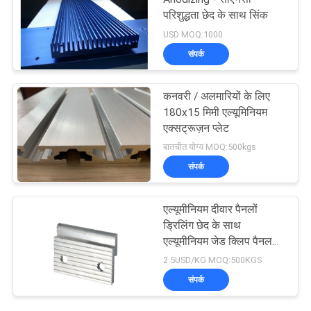
परिशुद्धता छेद के साथ सिंक
USD MOQ:1000
संपर्क
कनवरी / अलमारियों के लिए
180x15 मिमी एल्यूमिनियम
एक्सट्रूज़न प्लेट
बातचीत योग्य MOQ:500kgs
संपर्क
एल्यूमीनियम दीवार पैनलों
ड्रिलिंग छेद के साथ
एल्यूमीनियम जेड क्लिप पैनल
क्लिप पहने हुए
2.5USD/KG MOQ:500KGS
संपर्क