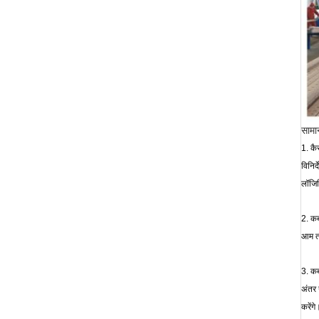
सामान
1. कै
विनिर
लॉजिस
2. कब
आम तौ
3. क
अंतर 
करेंगे