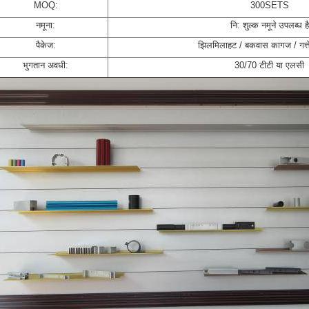
MOQ:
300SETS
नमूना:
नि: शुल्क नमूने उपलब्ध है
पैकेज:
झिलमिलाहट / बकवास कागज / गत्ते 
भुगतान अवधी:
30/70 टीटी या एलसी