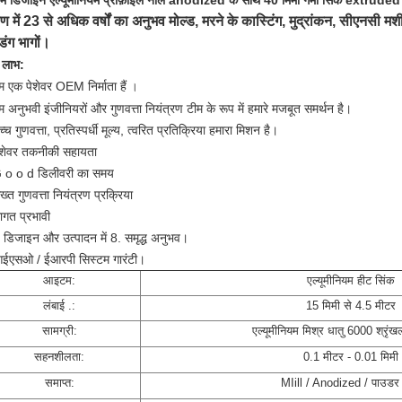
म डिजाइन एल्यूमीनियम प्रोफ़ाइल नीले anodized के साथ 40 मिमी गर्मी सिंक extruded
माण में 23 से अधिक वर्षों का अनुभव
मोल्ड, मरने के कास्टिंग, मुद्रांकन, सीएनसी म
डिंग भागों।
े लाभ:
म एक पेशेवर
OEM निर्माता हैं
।
म अनुभवी इंजीनियरों और गुणवत्ता नियंत्रण टीम के रूप में हमारे मजबूत समर्थन है।
्च गुणवत्ता, प्रतिस्पर्धी मूल्य, त्वरित प्रतिक्रिया
हमारा मिशन है।
ेशेवर तकनीकी सहायता
G
o
o
d
डिलीवरी का समय
ख्त गुणवत्ता नियंत्रण प्रक्रिया
ागत प्रभावी
ड डिजाइन और उत्पादन में 8. समृद्ध अनुभव।
ईएसओ / ईआरपी सिस्टम गारंटी।
आइटम:
एल्यूमीनियम हीट सिंक
लंबाई .:
15 मिमी से 4.5 मीटर
सामग्री:
एल्यूमीनियम मिश्र धातु 6000 श्रृं
सहनशीलता:
0.1 मीटर - 0.01 मिमी
समाप्त:
MIill / Anodized / पाउडर