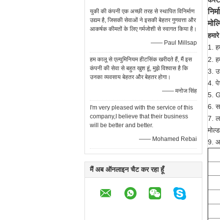
कस्ट
निर्
युकी की कंपनी एक अच्छी तरह से स्थापित विनिर्माण
उद्यम है, जिसकी सेवाओं ने इसकी बेहतर गुणवत्ता और
मोल्
आकर्षक कीमतों के लिए गर्मजोशी से स्वागत किया है।
हमार
—— Paul Millsap
1.
ह
2. ह
हम कालू से एल्युमिनियम हीटसिंक खरीदते हैं, मैं इस
कंपनी की सेवा से बहुत खुश हूं, मुझे विश्वास है कि
3.
उच
उनका व्यवसाय बेहतर और बेहतर होगा।
4. प
—— मनोज सिंह
5.
6.
स
I'm very pleased with the service of this
company,I believe that their business
7.
ल
will be better and better.
मोल्
—— Mohamed Rebai
9. आ
मैं अब ऑनलाइन चैट कर रहा हूँ