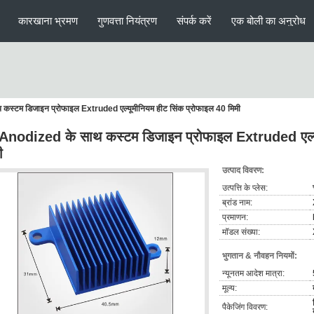
कारखाना भ्रमण
गुणवत्ता नियंत्रण
संपर्क करें
एक बोली का अनुरोध
थ कस्टम डिजाइन प्रोफाइल Extruded एल्यूमीनियम हीट सिंक प्रोफाइल 40 मिमी
ू Anodized के साथ कस्टम डिजाइन प्रोफाइल Extruded एल्य
ी
उत्पाद विवरण:
उत्पत्ति के प्लेस:
ब्रांड नाम:
प्रमाणन:
मॉडल संख्या:
भुगतान & नौवहन नियमों:
न्यूनतम आदेश मात्रा:
मूल्य:
पैकेजिंग विवरण: