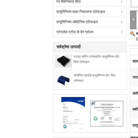
पंप मैकेनिकल सील
एल्यूमिनियम बाहर निकालना प्रोफाइल
एल्यूमिनियम औद्योगिक प्रोफाइल
स्टेनलेस स्टील के बैग ग्रोलर
ब
E
सर्वश्रेष्ठ उत्पादों
पाउडर कोटिंग एनोडाइजिंग एल्यूमीनियम हीट
सामग
सिंक प्रोफाइल
औद्योगिक एलईडी एल्यूमीनियम हीट सिंक
नाम
प्रोफाइल
आवे
मशी
प्रम