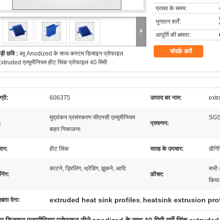
प्रसव के समय:
भुगतान शर्तें:
आपूर्ति की क्षमता:
संपर्क करें
ड़ी छवि :
ब्लू Anodized के साथ कस्टम डिजाइन प्रोफाइल
xtruded एल्यूमीनियम हीट सिंक प्रोफाइल 40 मिमी
्री:
6063T5
उत्पाद का नाम:
extru
मुद्रांकन प्रसंस्करण सीएनसी एल्यूमीनियम
SGS
:
प्रमाणन:
बाहर निकालना
दन:
हीट सिंक
सतह के उपचार:
डीगिंग
काटने, ड्रिलिंग, थ्रेडिंग, झुकने, आदि
सभी 
निंग:
फ़ीचर:
किया
extruded heat sink profiles
heatsink extrusion prof
ुखता देना:
,