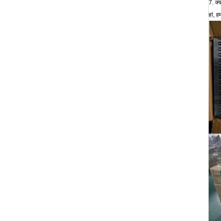
7. क्
हां, 