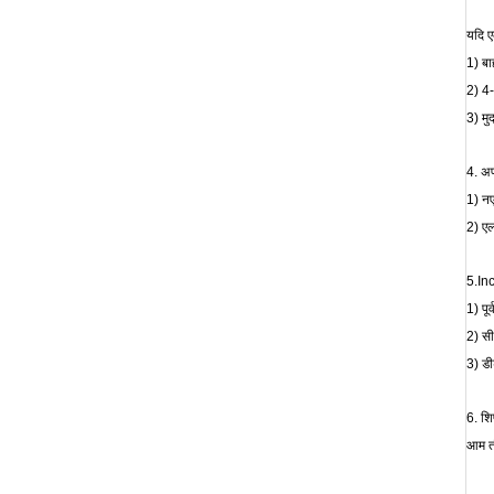
यदि ए
1) बा
2) 4-
3) मु
4. अपन
1) नए
2) एल
5.In
1) पू
2) स
3) डी
6.
शि
आम तौ