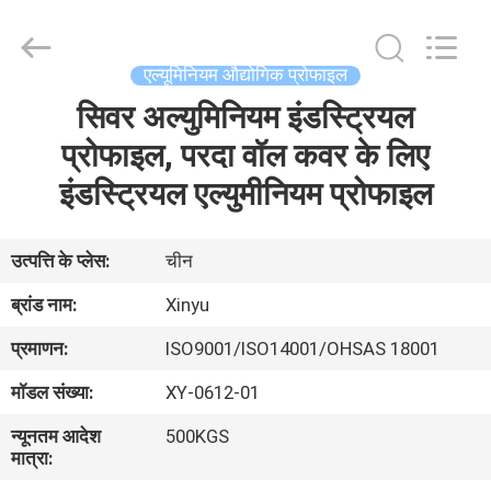
2026
KALU
INDUSTRY.
All
Rights
एल्यूमिनियम औद्योगिक प्रोफाइल
Reserved.
सिवर अल्युमिनियम इंडस्ट्रियल
घर
प्रोफाइल, परदा वॉल कवर के लिए
उत्पादों
इंडस्ट्रियल एल्युमीनियम प्रोफाइल
वीआर
उत्पत्ति के प्लेस:
चीन
दिखाएँ
ब्रांड नाम:
Xinyu
प्रमाणन:
ISO9001/ISO14001/OHSAS 18001
हमारे
मॉडल संख्या:
XY-0612-01
बारे
न्यूनतम आदेश
500KGS
में
मात्रा: