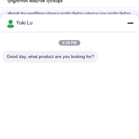
एल्यूमिनियम औद्योगिक प्रोफाइल
सीएनसी गोल एल्यूमीनियम प्रोफाइल वायवीय सिलेंडर प्रोफाइल ट्यूब वायवीय सिलेंडर
Yuki Lu
दरवाजों/खिड़कियों के लिए चौकोर आकार की उच्च गुणवत्ता वाली एल्युमिनियम
एक्सट्रूज़न प्रोफाइल
2:28 PM
ब्लैक सीएनसी एल्यूमिनियम टर्निंग और मिलिंग मेटल पार्ट्स ट्यूब कस्टम एल्यूमिनियम
सीएनसी मशीनिंग
Good day, what product are you looking for?
लोकप्रिय श्रेणियां
सभी
विनिर्माण सेवाएं
एल्यूमीनियम आश्रय
एल्यूमीनियम रेलिंग सिस्टम
एल्यूमीनियम दीवार साइडिंग
एल्यूमिनियम बाड़ों
एल्यूमीनियम गर्मी सिंक