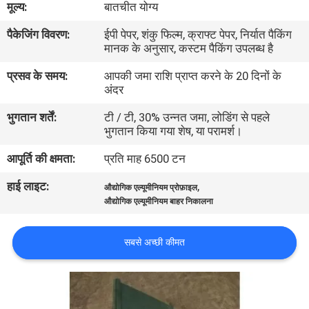
मूल्य:
बातचीत योग्य
कारखाना
पैकेजिंग विवरण:
ईपी पेपर, शंकु फिल्म, क्राफ्ट पेपर, निर्यात पैकिंग
भ्रमण
मानक के अनुसार, कस्टम पैकिंग उपलब्ध है
प्रसव के समय:
आपकी जमा राशि प्राप्त करने के 20 दिनों के
गुणवत्ता
अंदर
नियंत्रण
भुगतान शर्तें:
टी / टी, 30% उन्नत जमा, लोडिंग से पहले
भुगतान किया गया शेष, या परामर्श।
संपर्क
आपूर्ति की क्षमता:
प्रति माह 6500 टन
करें
हाई लाइट:
,
औद्योगिक एल्यूमीनियम प्रोफ़ाइल
औद्योगिक एल्यूमीनियम बाहर निकालना
समाचार
सबसे अच्छी कीमत
एक
उद्धरण