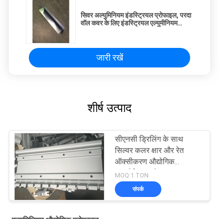
सिवर अल्युमिनियम इंडस्ट्रियल प्रोफाइल, परदा
वॉल कवर के लिए इंडस्ट्रियल एल्युमीनियम
प्रोफाइल
जारी रखें
शीर्ष उत्पाद
सीएनसी ड्रिलिंग के साथ
सिल्वर कलर क्षार और रेत
ऑक्सीकरण औद्योगिक
एल्यूमीनियम प्रोफाइल
MOQ:1 TON
संपर्क