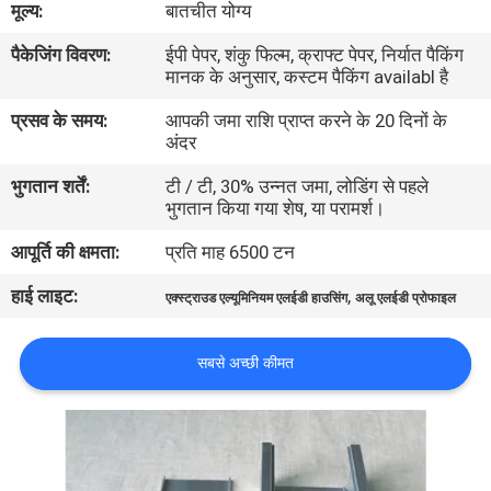
मूल्य:
बातचीत योग्य
कारखाना
पैकेजिंग विवरण:
ईपी पेपर, शंकु फिल्म, क्राफ्ट पेपर, निर्यात पैकिंग
भ्रमण
मानक के अनुसार, कस्टम पैकिंग availabl है
प्रसव के समय:
आपकी जमा राशि प्राप्त करने के 20 दिनों के
गुणवत्ता
अंदर
नियंत्रण
भुगतान शर्तें:
टी / टी, 30% उन्नत जमा, लोडिंग से पहले
भुगतान किया गया शेष, या परामर्श।
संपर्क
आपूर्ति की क्षमता:
प्रति माह 6500 टन
करें
हाई लाइट:
,
एक्स्ट्राउड एल्यूमिनियम एलईडी हाउसिंग
अलू एलईडी प्रोफाइल
समाचार
सबसे अच्छी कीमत
एक
उद्धरण