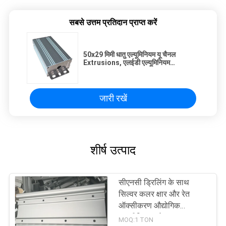
सबसे उत्तम प्रतिदान प्राप्त करें
50x29 मिमी धातु एल्यूमिनियम यू चैनल
Extrusions, एलईडी एल्यूमिनियम
एक्सट्रूज़न चालक संलग्नक
जारी रखें
शीर्ष उत्पाद
सीएनसी ड्रिलिंग के साथ
सिल्वर कलर क्षार और रेत
ऑक्सीकरण औद्योगिक
एल्यूमीनियम प्रोफाइल
MOQ:1 TON