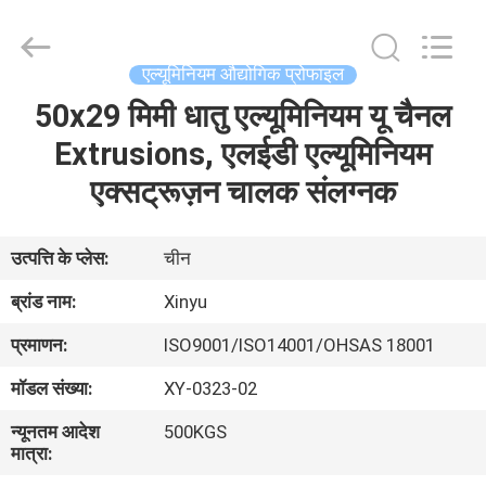
2026
KALU
INDUSTRY.
All
Rights
एल्यूमिनियम औद्योगिक प्रोफाइल
Reserved.
50x29 मिमी धातु एल्यूमिनियम यू चैनल
घर
Extrusions, एलईडी एल्यूमिनियम
उत्पादों
एक्सट्रूज़न चालक संलग्नक
वीआर
उत्पत्ति के प्लेस:
चीन
दिखाएँ
ब्रांड नाम:
Xinyu
प्रमाणन:
ISO9001/ISO14001/OHSAS 18001
हमारे
मॉडल संख्या:
XY-0323-02
बारे
न्यूनतम आदेश
500KGS
में
मात्रा: