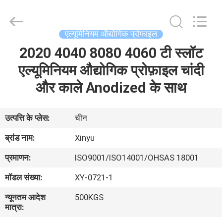
2026
KALU
INDUSTRY.
All
Rights
एल्यूमिनियम औद्योगिक प्रोफाइल
Reserved.
2020 4040 8080 4060 टी स्लॉट
घर
एल्यूमिनियम औद्योगिक प्रोफ़ाइल चांदी
उत्पादों
और काले Anodized के साथ
वीआर
उत्पत्ति के प्लेस:
चीन
दिखाएँ
ब्रांड नाम:
Xinyu
प्रमाणन:
ISO9001/ISO14001/OHSAS 18001
हमारे
मॉडल संख्या:
XY-0721-1
बारे
न्यूनतम आदेश
500KGS
में
मात्रा: