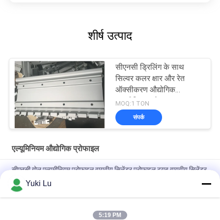
शीर्ष उत्पाद
सीएनसी ड्रिलिंग के साथ
सिल्वर कलर क्षार और रेत
ऑक्सीकरण औद्योगिक
एल्यूमीनियम प्रोफाइल
MOQ:1 TON
संपर्क
एल्यूमिनियम औद्योगिक प्रोफाइल
सीएनसी गोल एल्यूमीनियम प्रोफाइल वायवीय सिलेंडर प्रोफाइल ट्यूब वायवीय सिलेंडर
Yuki Lu
दरवाजों/खिड़कियों के लिए चौकोर आकार की उच्च गुणवत्ता वाली एल्युमिनियम
एक्सट्रूज़न प्रोफाइल
5:19 PM
ब्लैक सीएनसी एल्यूमिनियम टर्निंग और मिलिंग मेटल पार्ट्स ट्यूब कस्टम एल्यूमिनियम