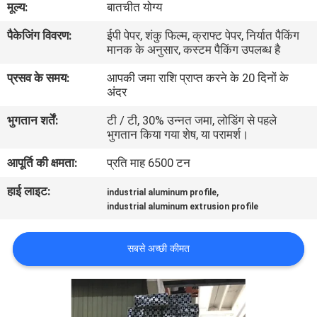
मूल्य:
बातचीत योग्य
कारखाना
पैकेजिंग विवरण:
ईपी पेपर, शंकु फिल्म, क्राफ्ट पेपर, निर्यात पैकिंग
भ्रमण
मानक के अनुसार, कस्टम पैकिंग उपलब्ध है
प्रसव के समय:
आपकी जमा राशि प्राप्त करने के 20 दिनों के
गुणवत्ता
अंदर
नियंत्रण
भुगतान शर्तें:
टी / टी, 30% उन्नत जमा, लोडिंग से पहले
भुगतान किया गया शेष, या परामर्श।
संपर्क
आपूर्ति की क्षमता:
प्रति माह 6500 टन
करें
हाई लाइट:
,
industrial aluminum profile
industrial aluminum extrusion profile
समाचार
सबसे अच्छी कीमत
एक
उद्धरण