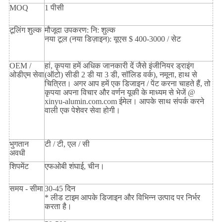
MOQ
1 पीसी
टूलिंग शुल्क
मौजूदा उपकरण: नि: शुल्क
नया टूल (नया डिज़ाइन): यूएस $ 400-3000 / सेट
OEM /
हां, कृपया हमें अधिक जानकारी दें जैसे इंजीनियर ड्राइंग
ओडीएम सेवा
(ऑटो) सीडी 2 डी या 3 डी, सॉलिड वर्क), नमूना, हाथ से
चित्रित। अगर आप हमें एक डिजाइन / पेंट करना चाहते हैं, तो
कृपया अपना विचार और वर्णन यूकी के माध्यम से भेजें @
xinyu-alumin.com.com ईमेल। आपके साथ संपर्क करने
वाली एक पेशेवर सेवा होगी।
भुगतान
टी / टी, एल / सी
अवधी
शिपमेंट
एफओबी शंघाई, चीन।
समय - सीमा
30-45 दिन
* लीड टाइम आपके डिजाइन और विभिन्न उत्पाद पर निर्भर
करता है।