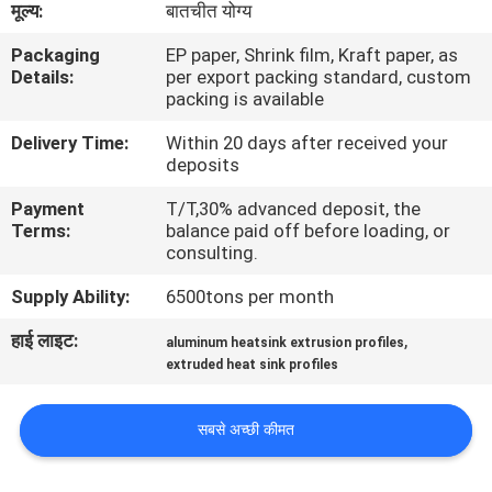
मूल्य:
बातचीत योग्य
कारखाना
Packaging
EP paper, Shrink film, Kraft paper, as
भ्रमण
Details:
per export packing standard, custom
packing is available
गुणवत्ता
Delivery Time:
Within 20 days after received your
deposits
नियंत्रण
Payment
T/T,30% advanced deposit, the
Terms:
balance paid off before loading, or
संपर्क
consulting.
करें
Supply Ability:
6500tons per month
हाई लाइट:
,
aluminum heatsink extrusion profiles
समाचार
extruded heat sink profiles
एक
सबसे अच्छी कीमत
उद्धरण