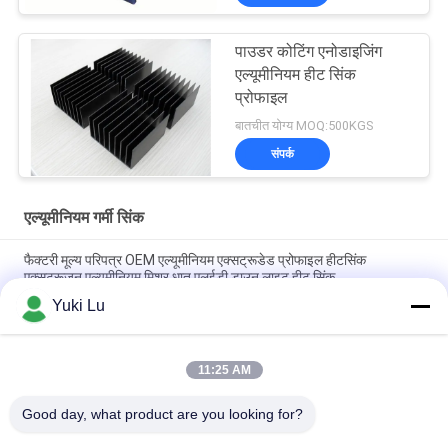
पाउडर कोटिंग एनोडाइजिंग
एल्यूमीनियम हीट सिंक
प्रोफाइल
बातचीत योग्य MOQ:500KGS
संपर्क
एल्यूमीनियम गर्मी सिंक
फैक्टरी मूल्य परिपत्र OEM एल्यूमीनियम एक्सट्रूडेड प्रोफाइल हीटसिंक
एक्सट्रूज़न एल्यूमीनियम मिश्र धातु एलईडी डाउन लाइट हीट सिंक
Yuki Lu
कस्टम एल्यूमीनियम प्रोफाइल फैक्टरी उच्च घनत्व काला एनोडाइज्ड 6063
एल्यूमीनियम एक्सट्रूडेड हीट सिंक
11:25 AM
औद्योगिक एल्यूमिनियम प्रोफाइल आकार का हीटसिंक सीएनसी परिशुद्धता मशीनिंग
एल्यूमिनियम उच्च-शक्ति उच्च-घनत्व टूथ हीट सिंक
Good day, what product are you looking for?