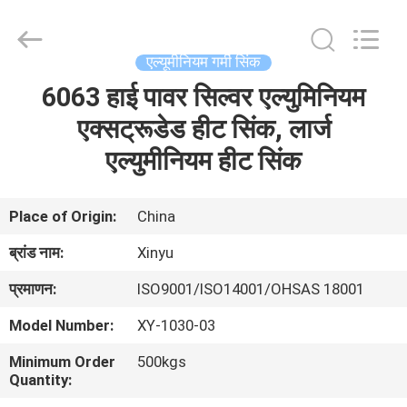
2026
KALU
INDUSTRY.
All
Rights
एल्यूमीनियम गर्मी सिंक
Reserved.
6063 हाई पावर सिल्वर एल्युमिनियम
घर
एक्सट्रूडेड हीट सिंक, लार्ज
उत्पादों
एल्युमीनियम हीट सिंक
वीआर
Place of Origin:
China
दिखाएँ
ब्रांड नाम:
Xinyu
प्रमाणन:
ISO9001/ISO14001/OHSAS 18001
हमारे
Model Number:
XY-1030-03
बारे
Minimum Order
500kgs
में
Quantity: