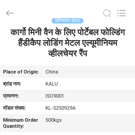
2026
KALU
INDUSTRY.
All
Rights
विनिर्माण सेवाएं
Reserved.
कार्गो मिनी वैन के लिए पोर्टेबल फोल्डिंग
घर
हैंडीकैप लोडिंग मेटल एल्यूमीनियम
उत्पादों
व्हीलचेयर रैंप
वीआर
Place of Origin:
China
दिखाएँ
ब्रांड नाम:
KALU
प्रमाणन:
ISO9001
हमारे
मॉडल संख्या:
KL-S250929A
बारे
Minimum Order
500kgs
में
Quantity: