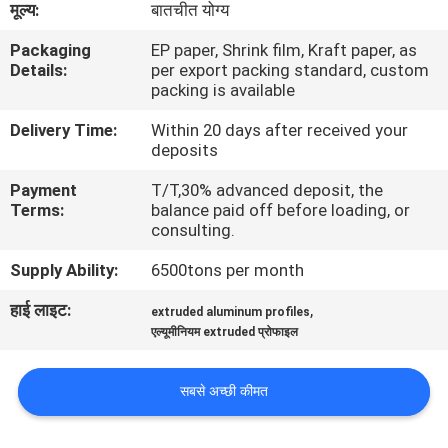
मूल्य:
बातचीत योग्य
कारखाना
Packaging
EP paper, Shrink film, Kraft paper, as
भ्रमण
Details:
per export packing standard, custom
packing is available
गुणवत्ता
Delivery Time:
Within 20 days after received your
deposits
नियंत्रण
Payment
T/T,30% advanced deposit, the
Terms:
balance paid off before loading, or
संपर्क
consulting.
करें
Supply Ability:
6500tons per month
हाई लाइट:
,
extruded aluminum profiles
समाचार
एल्यूमीनियम extruded प्रोफाइल
एक
सबसे अच्छी कीमत
उद्धरण