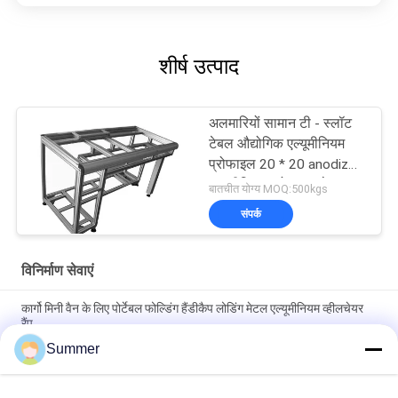
शीर्ष उत्पाद
अलमारियों सामान टी - स्लॉट
टेबल औद्योगिक एल्यूमीनियम
प्रोफाइल 20 * 20 anodized
एल्यूमीनियम प्रोफाइल के साथ
बातचीत योग्य MOQ:500kgs
संपर्क
विनिर्माण सेवाएं
कार्गो मिनी वैन के लिए पोर्टेबल फोल्डिंग हैंडीकैप लोडिंग मेटल एल्यूमीनियम व्हीलचेयर
रैंप
Summer
एल्यूमिनियम एक्सट्रूज़न Z क्लिप वॉल माउंट सिस्टम आंतरिक पैनलों को लटकाने के
लिए