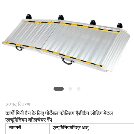
की
विनती
करे
साइटमैप
PRIVACY
POLICY
उत्पाद विवरण
कार्गो मिनी वैन के लिए पोर्टेबल फोल्डिंग हैंडीकैप लोडिंग मेटल
एल्यूमिनियम व्हीलचेयर रैंप
सामग्री
एल्यूमिनियम
मिश्र धातु