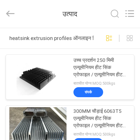
2026
KALU
INDUSTRY.
उत्पाद
All
Rights
Reserved.
घर
heatsink extrusion profiles ऑनलाइन निर्माण
उत्पादों
उच्च प्रदर्शन 250 मिमी
एल्यूमीनियम हीट सिंक
वीआर
प्रोफाइल / एल्यूमीनियम हीट
सिंक एक्सट्रूज़न
दिखाएँ
बातचीत योग्य MOQ:500kgs
संपर्क
हमारे
300MM चौड़ाई 6063T5
बारे
एल्यूमीनियम हीट सिंक
में
प्रोफाइल / एल्यूमीनियम हीट
सिंक एक्सट्रूज़न
बातचीत योग्य MOQ:500kgs