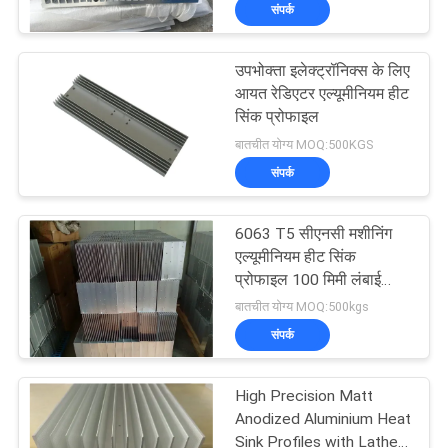
संपर्क
कारखाना
भ्रमण
उपभोक्ता इलेक्ट्रॉनिक्स के लिए
आयत रेडिएटर एल्यूमीनियम हीट
गुणवत्ता
सिंक प्रोफाइल
बातचीत योग्य MOQ:500KGS
नियंत्रण
संपर्क
संपर्क
6063 T5 सीएनसी मशीनिंग
करें
एल्यूमीनियम हीट सिंक
प्रोफाइल 100 मिमी लंबाई
परिशुद्धता काटने
बातचीत योग्य MOQ:500kgs
समाचार
संपर्क
एक
High Precision Matt
उद्धरण
Anodized Aluminium Heat
Sink Profiles with Lathe