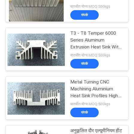
की
Maching ISO9001:2008
बातचीत योग्य MOQ:500kgs
विनती
संपर्क
करे
T3 - T8 Temper 6000
Series Aluminum
साइटमैप
Extrusion Heat Sink With
Forgings / Laser Cutting
बातचीत योग्य MOQ:500kgs
PRIVACY
संपर्क
POLICY
Metal Turning CNC
Machining Aluminium
Heat Sink Profiles High
Precision
बातचीत योग्य MOQ:500kgs
संपर्क
अनुकूलित दौर एल्यूमीनियम हीट