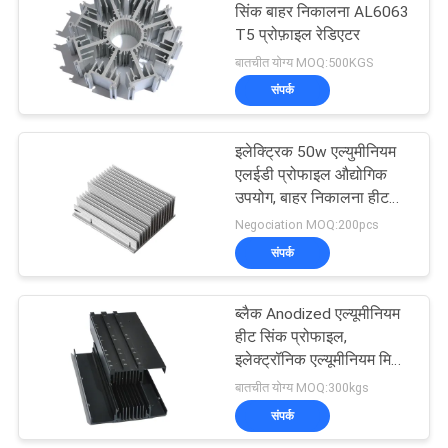
सिंक बाहर निकालना AL6063
T5 प्रोफ़ाइल रेडिएटर
बातचीत योग्य MOQ:500KGS
संपर्क
इलेक्ट्रिक 50w एल्युमीनियम
एलईडी प्रोफाइल औद्योगिक
उपयोग, बाहर निकालना हीट
सिंक प्रोफाइल
Negociation MOQ:200pcs
संपर्क
ब्लैक Anodized एल्यूमीनियम
हीट सिंक प्रोफाइल,
इलेक्ट्रॉनिक एल्यूमीनियम मिश्र
धातु प्रोफाइल
बातचीत योग्य MOQ:300kgs
संपर्क