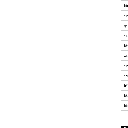
मि
सह
प्
सा
डि
आ
सत
रंग
शि
डि
विश
सामा