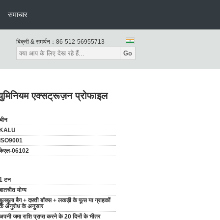
समाचार
बिक्री & समर्थन：
86-512-56955713
Go
युमिनियम एक्सट्रूज़न प्रोफाइल
चीन
KALU
ISO9001
केएल-06102
1 टन
बातचीत योग्य
बुलबुला बैग + दफ़्ती बॉक्स + लकड़ी के फूस या ग्राहकों
के अनुरोध के अनुसार
अपनी जमा राशि प्राप्त करने के 20 दिनों के भीतर