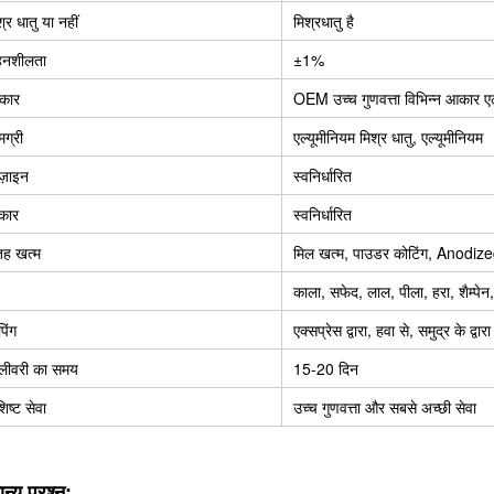
श्र धातु या नहीं
मिश्रधातु है
नशीलता
±1%
रकार
OEM उच्च गुणवत्ता विभिन्न आकार ए
मग्री
एल्यूमीनियम मिश्र धातु, एल्यूमीनियम
ज़ाइन
स्वनिर्धारित
कार
स्वनिर्धारित
ह खत्म
मिल खत्म, पाउडर कोटिंग, Anodize
काला, सफेद, लाल, पीला, हरा, शैम्पेन,
पिंग
एक्सप्रेस द्वारा, हवा से, समुद्र के द
लीवरी का समय
15-20 दिन
िष्ट सेवा
उच्च गुणवत्ता और सबसे अच्छी सेवा
न्य प्रश्न: