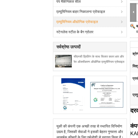
पंप मैकेनिकल सील
एल्यूमिनियम बाहर निकालना प्रोफाइल
एल्यूमिनियम औद्योगिक प्रोफाइल
ब
व
स्टेनलेस स्टील के बैग ग्रोलर
सर्वश्रेष्ठ उत्पादों
श्रे
सीएनसी ड्रिलिंग के साथ सिल्वर कलर क्षार और
रेत ऑक्सीकरण औद्योगिक एल्यूमीनियम प्रोफाइल
मिश्
प्रस
प्रम
दरव
कंप
युकी की कंपनी एक अच्छी तरह से स्थापित विनिर्माण
उद्यम है, जिसकी सेवाओं ने इसकी बेहतर गुणवत्ता और
KALU
आकर्षक कीमतों के लिए गर्मजोशी से स्वागत किया है।