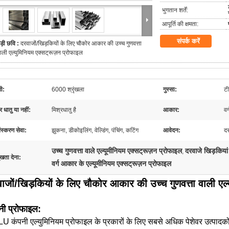
भुगतान शर्तें:
आपूर्ति की क्षमता:
संपर्क करें
ड़ी छवि :
दरवाजों/खिड़कियों के लिए चौकोर आकार की उच्च गुणवत्ता
ाली एल्युमिनियम एक्सट्रूज़न प्रोफाइल
णी:
6000 श्रृंखला
गुस्सा:
ट
र धातु या नहीं:
मिश्रधातु है
आकार:
वर्
ंस्करण सेवा:
झुकना, डीकोइलिंग, वेल्डिंग, पंचिंग, कटिंग
आवेदन:
दर
उच्च गुणवत्ता वाले एल्यूमीनियम एक्सट्रूज़न प्रोफाइल
दरवाजे खिड़कियां
,
ुखता देना:
वर्ग आकार के एल्यूमीनियम एक्सट्रूज़न प्रोफाइल
ाजों/खिड़कियों के लिए चौकोर आकार की उच्च गुणवत्ता वाली एल्
नी प्रोफाइल:
 कंपनी एल्युमिनियम प्रोफाइल के प्रकारों के लिए सबसे अधिक पेशेवर उत्पादकों म