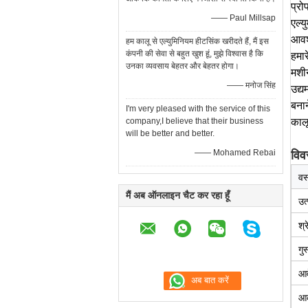
प्रो
—— Paul Millsap
एल्य
आवश्
हम कालू से एल्युमिनियम हीटसिंक खरीदते हैं, मैं इस
कंपनी की सेवा से बहुत खुश हूं, मुझे विश्वास है कि
हमार
उनका व्यवसाय बेहतर और बेहतर होगा।
मशीन
—— मनोज सिंह
उद्य
बनान
I'm very pleased with the service of this
company,I believe that their business
कालू 
will be better and better.
—— Mohamed Rebai
विव
वस्
मैं अब ऑनलाइन चैट कर रहा हूँ
उत
श्र
गुस
आव
आ