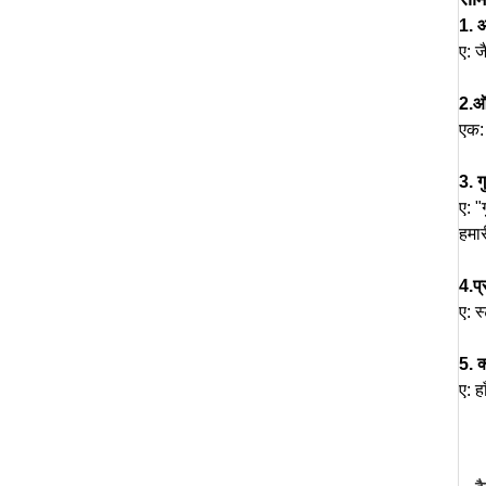
1. 
ए: ज
2.
ऑर
एक: 
3. ग
ए: "
हमार
4.
प
ए: स
5. 
ए: 